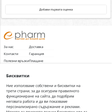
Добави първата оценка
За нас
Доставка
Контакти
Гаранция
Полезни връзки
Плащане
Лични данни
Как да поръчам
Общи условия
Бисквитки
Ние използваме собствени и бисквитки на
трети страни, за да осигурим правилното
Абонирай се за нашия бюлетин
функциониране на сайта, да подобрим
Имейл адрес
неговата работа и да ви показваме
персонализирано съдържание и реклами.
Можете да приемете всички бисквитки или да