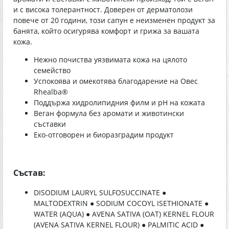
и с висока толерантност. Доверен от дерматолози
повече от 20 години, този сапун е неизменен продукт за
банята, който осигурява комфорт и грижа за вашата
кожа.
Нежно почиства уязвимата кожа на цялото
семейство
Успокоява и омекотява благодарение на Овес
Rhealba®
Поддържа хидролипидния филм и pH на кожата
Веган формула без аромати и животински
съставки
Еко-отговорен и биоразградим продукт
Състав:
DISODIUM LAURYL SULFOSUCCINATE ●
MALTODEXTRIN ● SODIUM COCOYL ISETHIONATE ●
WATER (AQUA) ● AVENA SATIVA (OAT) KERNEL FLOUR
(AVENA SATIVA KERNEL FLOUR) ● PALMITIC ACID ●