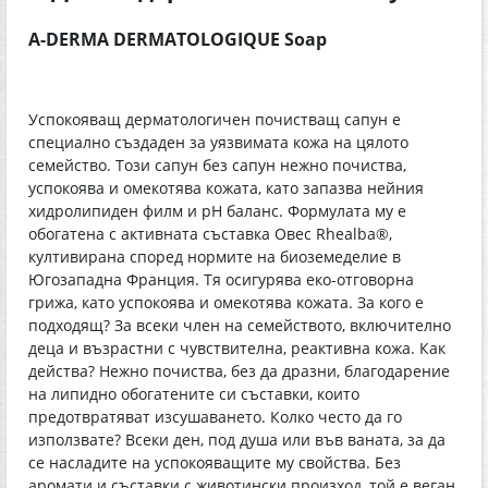
A-DERMA DERMATOLOGIQUE Soap
Успокояващ дерматологичен почистващ сапун е
специално създаден за уязвимата кожа на цялото
семейство. Този сапун без сапун нежно почиства,
успокоява и омекотява кожата, като запазва нейния
хидролипиден филм и pH баланс. Формулата му е
обогатена с активната съставка Овес Rhealba®,
култивирана според нормите на биоземеделие в
Югозападна Франция. Тя осигурява еко-отговорна
грижа, като успокоява и омекотява кожата. За кого е
подходящ? За всеки член на семейството, включително
деца и възрастни с чувствителна, реактивна кожа. Как
действа? Нежно почиства, без да дразни, благодарение
на липидно обогатените си съставки, които
предотвратяват изсушаването. Колко често да го
използвате? Всеки ден, под душа или във ваната, за да
се насладите на успокояващите му свойства. Без
аромати и съставки с животински произход, той е веган