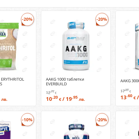
-20%
-20%
 ERYTHRITOL
AAKG 1000 таблетки
AAKG 300
S
EVERBUILD
.00
17
.75
€
12
€
.60
13
/
.20
.95
10
/ 19
€
лв.
€
лв.
-10%
-20%