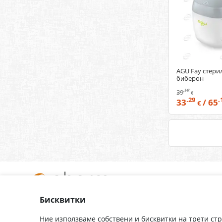
VALENTIS
Vegavero
VICHY
VITAGOLD
Vitaslim Innove
AGU Fay стери
WÖRWAG Pharma
биберон
Ypsomed
.16
39
€
.29
.
33
/ 65
АЛКАЛОИД
€
Бебо
Бочко
Бисквитки
За нас
Доставка
Контакти
Гаранция
Ние използваме собствени и бисквитки на трети ст