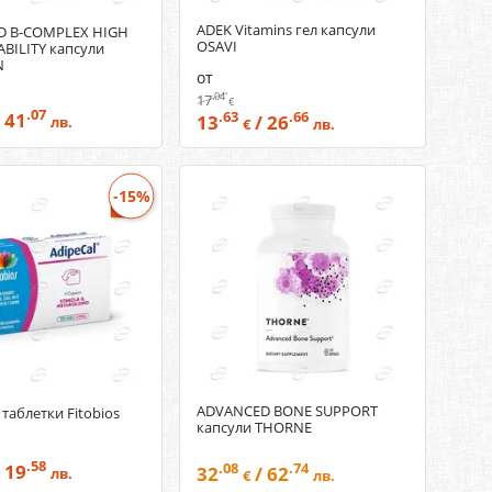
ADEK Vitamins гел капсули
D B-COMPLEX HIGH
OSAVI
ABILITY капсули
N
от
.04
17
€
.07
 41
.63
.66
13
/ 26
лв.
€
лв.
-15%
ADVANCED BONE SUPPORT
таблетки Fitobios
капсули THORNE
.58
 19
.08
.74
32
/ 62
лв.
€
лв.