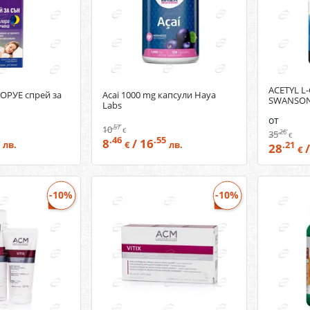
ACETYL L
ОРУЕ спрей за
Acai 1000 mg капсули Haya
SWANSO
Labs
от
.57
10
€
.26
35
€
.46
.55
8
/ 16
лв.
€
лв.
.21
28
/
€
-10%
-10%