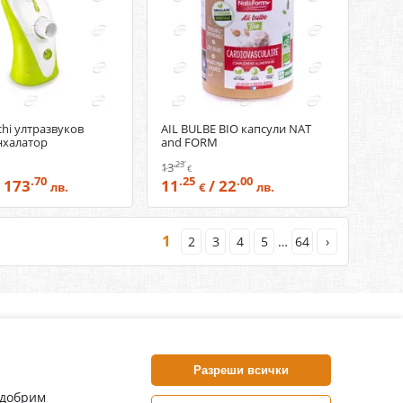
hi ултразвуков
AIL BULBE BIO капсули NAT
нхалатор
and FORM
.23
13
€
.70
.25
.00
 173
11
/ 22
лв.
€
лв.
1
2
3
4
5
…
64
›
нлайн аптека, част от аптеки „Ванчева“
harm.bg е лицензирана онлайн аптека и част от аптеки
Разреши всички
анчева“, които повече от 30 години се грижат за здравето на
воите пациенти.
одобрим