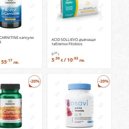
-CARNITINE капсули
ACID SOLLIEVO дъвчащи
N
таблетки Fitobios
.58
6
€
.59
.93
5
/ 10
€
лв.
.17
 55
лв.
-20%
-20%