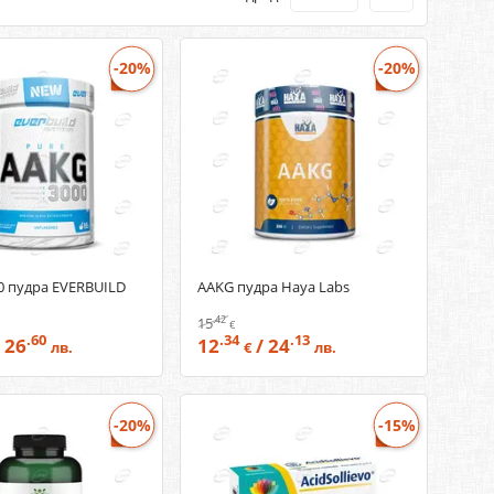
-20%
-20%
0 пудра EVERBUILD
AAKG пудра Haya Labs
.42
15
€
.60
.34
.13
 26
12
/ 24
лв.
€
лв.
-20%
-15%