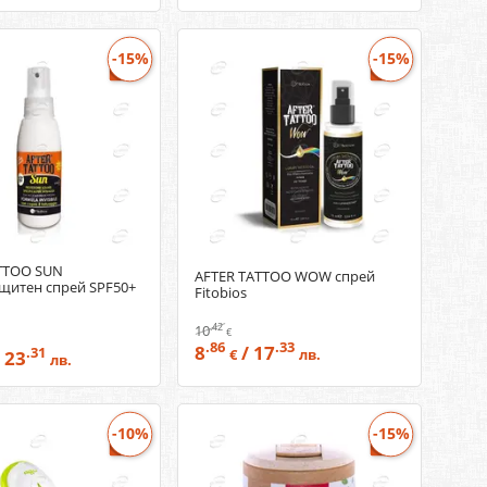
-15%
-15%
TTOO SUN
AFTER TATTOO WOW спрей
щитен спрей SPF50+
Fitobios
.42
10
€
.86
.33
8
/ 17
.31
 23
€
лв.
лв.
-10%
-15%