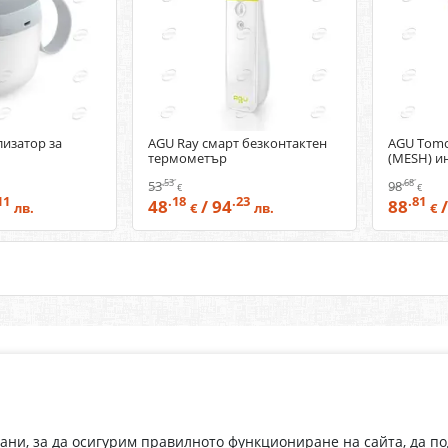
лизатор за
AGU Ray смарт безконтактен
AGU Tomc
термометър
(MESH) и
.53
.68
53
98
€
€
11
.18
.23
.81
48
/ 94
88
/
лв.
€
лв.
€
Абонирай се за нашия бюлетин
О
Имейл адрес
eP
„В
с
рани, за да осигурим правилното функциониране на сайта, да п
С абонамента се съгласявам с
Политиката за лични данни
.