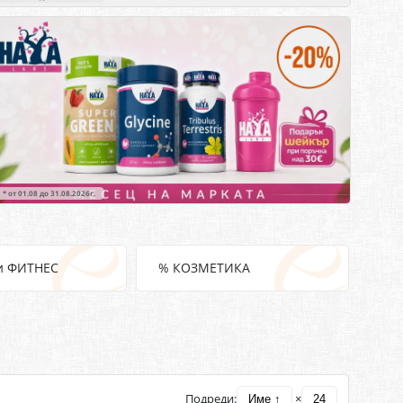
* от 01.08 до 31.08.2026г.
и ФИТНЕС
% КОЗМЕТИКА
Подреди:
×
Име ↑
24