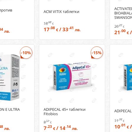
ACTIVATE
ACM VITIX таблетки
BIOABIAL
SWANSO
.98
18
€
.25
26
€
.08
.41
17
/ 33
84
€
лв.
.00
лв.
21
/
€
-10%
-15%
ON E ULTRA
ADIPECAL 45+ таблетки
ADIPECAL 
Fitobios
.78
11
.51
€
8
€
.01
10
/
48
.23
.14
7
/ 14
€
лв.
€
лв.