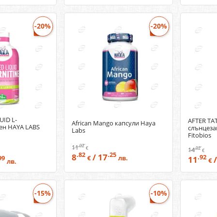
-20%
-20%
ID L-
AFTER TA
African Mango капсули Haya
ен HAYA LABS
слънцеза
Labs
Fitobios
.02
11
.02
€
14
€
.82
.25
8
/ 17
.92
€
лв.
11
/
99
€
лв.
-15%
-10%