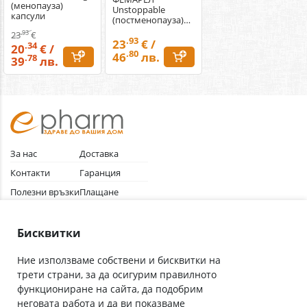
(менопауза)
Unstoppable
капсули
(постменопауза)
капсули
.93
23
€
.93
23
€ /
.34
20
€ /
.80
46
лв.
.78
39
лв.
За нас
Доставка
Контакти
Гаранция
Полезни връзки
Плащане
Лични данни
Как да поръчам
Общи условия
Бисквитки
Ние използваме собствени и бисквитки на
трети страни, за да осигурим правилното
Абонирай се за нашия бюлетин
функциониране на сайта, да подобрим
Имейл адрес
неговата работа и да ви показваме