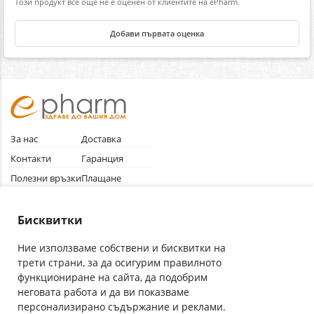
Този продукт все още не е оценен от клиентите на ePharm.
Добави първата оценка
За нас
Доставка
Контакти
Гаранция
Полезни връзки
Плащане
Лични данни
Как да поръчам
Общи условия
Бисквитки
Ние използваме собствени и бисквитки на
трети страни, за да осигурим правилното
Абонирай се за нашия бюлетин
функциониране на сайта, да подобрим
Имейл адрес
неговата работа и да ви показваме
персонализирано съдържание и реклами.