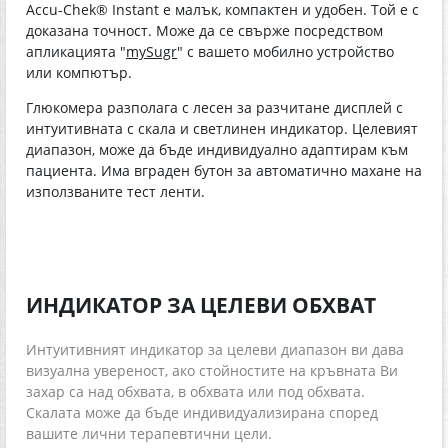
Accu-Chek® Instant е малък, компактен и удобен. Той е с
доказана точност. Може да се свърже посредством
апликацията "
mySugr
" с вашето мобилно устройство
или компютър.
Глюкомера разполага с лесен за разчитане дисплей с
интуитивната с скала и светлинен индикатор. Целевият
диапазон, може да бъде индивидуално адаптирам към
пациента. Има вграден бутон за автоматично махане на
използваните тест ленти.
ИНДИКАТОР ЗА ЦЕЛЕВИ ОБХВАТ
Интуитивният индикатор за целеви диапазон ви дава
визуална увереност, ако стойностите на кръвната Ви
захар са над обхвата, в обхвата или под обхвата.
Скалата може да бъде индивидуализирана според
вашите лични терапевтични цели.