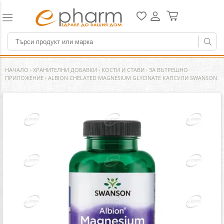
НАЧАЛО
›
ХРАНИТЕЛНИ ДОБАВКИ
›
КОСТИ И СТАВИ
›
ЗА ВЪТРЕШНО
ПРИЛОЖЕНИЕ
›
ALBION CHELATED MAGNESIUM GLYCINATE КАПСУЛИ SWANSON