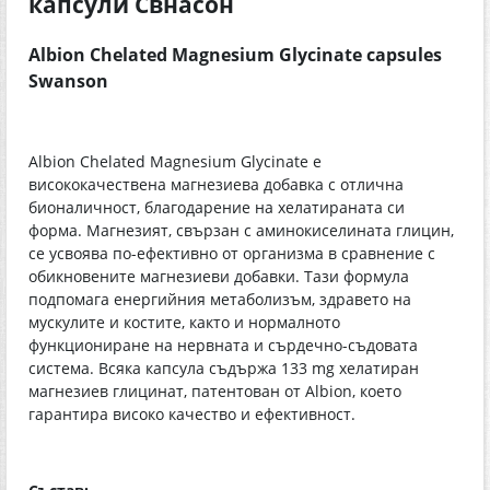
капсули Свнасон
Albion Chelated Magnesium Glycinate capsules
Swanson
Albion Chelated Magnesium Glycinate е
висококачествена магнезиева добавка с отлична
бионаличност, благодарение на хелатираната си
форма. Магнезият, свързан с аминокиселината глицин,
се усвоява по-ефективно от организма в сравнение с
обикновените магнезиеви добавки. Тази формула
подпомага енергийния метаболизъм, здравето на
мускулите и костите, както и нормалното
функциониране на нервната и сърдечно-съдовата
система. Всяка капсула съдържа 133 mg хелатиран
магнезиев глицинат, патентован от Albion, което
гарантира високо качество и ефективност.