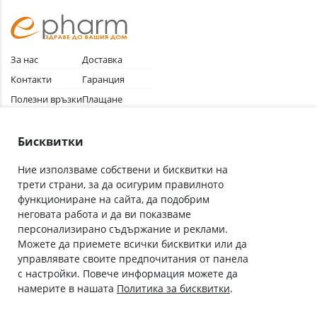
За нас
Доставка
Контакти
Гаранция
Полезни връзки
Плащане
Лични данни
Как да поръчам
Общи условия
Бисквитки
Ние използваме собствени и бисквитки на
трети страни, за да осигурим правилното
Абонирай се за нашия бюлетин
функциониране на сайта, да подобрим
Имейл адрес
неговата работа и да ви показваме
персонализирано съдържание и реклами.
Можете да приемете всички бисквитки или да
С абонамента се съгласявам с
Политиката за лични данни
.
управлявате своите предпочитания от панела
с настройки. Повече информация можете да
Онлайн аптека, част от аптеки „Ванчева“
намерите в нашата
Политика за бисквитки
.
ePharm.bg е лицензирана онлайн аптека и част от аптеки
„Ванчева“, които повече от 30 години се грижат за здравето на