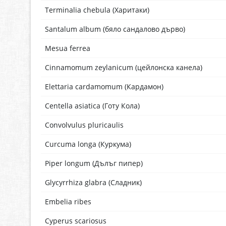
Terminalia chebula (Харитаки)
Santalum album (бяло сандалово дърво)
Mesua ferrea
Cinnamomum zeylanicum (цейлонска канела)
Elettaria cardamomum (Кардамон)
Centella asiatica (Готу Кола)
Convolvulus pluricaulis
Curcuma longa (Куркума)
Piper longum (Дълъг пипер)
Glycyrrhiza glabra (Сладник)
Embelia ribes
Cyperus scariosus