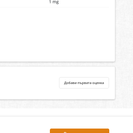
1 mg
Добави първата оценка
нлайн аптека, част от аптеки „Ванчева“
harm.bg е лицензирана онлайн аптека и част от аптеки