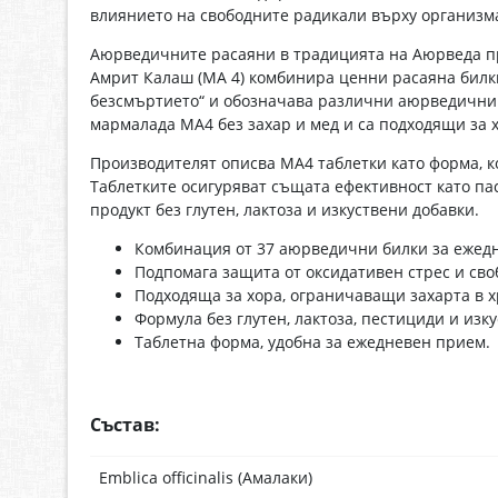
влиянието на свободните радикали върху организма
Аюрведичните расаяни в традицията на Аюрведа пр
Амрит Калаш (МА 4) комбинира ценни расаяна билки
безсмъртието“ и обозначава различни аюрведични 
мармалада MA4 без захар и мед и са подходящи за х
Производителят описва MA4 таблетки като форма, к
Таблетките осигуряват същата ефективност като пас
продукт без глутен, лактоза и изкуствени добавки.
Комбинация от 37 аюрведични билки за ежед
Подпомага защита от оксидативен стрес и сво
Подходяща за хора, ограничаващи захарта в х
Формула без глутен, лактоза, пестициди и изк
Таблетна форма, удобна за ежедневен прием.
Състав:
Emblica officinalis (Амалаки)