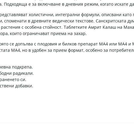
. Подходяща е за включване в дневния режим, когато искате да
едставляват холистични, интегрални формули, описвани като 
, споменати в древните ведически текстове. Санскритската дум
растения с особена стойност. Таблетките Амрит Калаш на Ма
ора, които ограничават приема на захар.
оято се допълва с плодовия и билков препарат MA4 или MA4 и M
тата MA4, но в удобен за прием формат, особено за потребител
невна подкрепа.
бодни радикали.
раненето си.
уствени добавки.