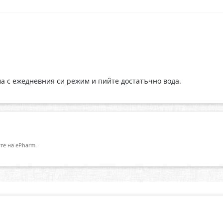
а с ежедневния си режим и пийте достатъчно вода.
те на ePharm.
Абонирай се за нашия бюлетин
О
Имейл адрес
eP