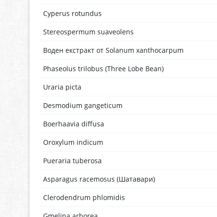
Cyperus rotundus
Stereospermum suaveolens
Воден екстракт от Solanum xanthocarpum
Phaseolus trilobus (Three Lobe Bean)
Uraria picta
Desmodium gangeticum
Boerhaavia diffusa
Oroxylum indicum
Pueraria tuberosa
Asparagus racemosus (Шатавари)
Clerodendrum phlomidis
Gmelina arborea