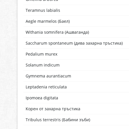
Teramnus labialis
Aegle marmelos (Баел)
Withania somnifera (Ашваганда)
Saccharum spontaneum (дива захарна тръстика)
Pedalium murex
Solanum indicum
Gymnema aurantiacum
Leptadenia reticulata
Ipomoea digitata
Kорен от захарна тръстика
Tribulus terrestris (Бабини зъби)