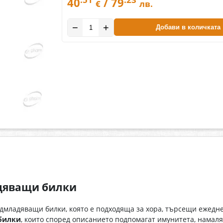
40
/ 79
€
лв.
−
+
Добави в количката
дяващи билки
дмладяващи билки, която е подходяща за хора, търсещи ежед
 билки
, които според описанието подпомагат имунитета, намаля