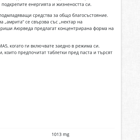
 подкрепите енергията и жизнеността си.
подмладяващи средства за общо благосъстояние.
а „амрита“ се свързва със „нектар на
хариши Аюрведа предлагат концентрирана форма на
A5, когато ги включвате заедно в режима си.
и, които предпочитат таблетки пред паста и търсят
1013 mg