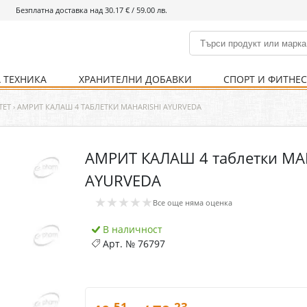
Безплатна доставка над 30.17 € / 59.00 лв.
 ТЕХНИКА
ХРАНИТЕЛНИ ДОБАВКИ
СПОРТ И ФИТНЕ
и
% Хранителни добавки
Болно гърло
Инхалатори
Кости и стави
Храни и напитки
Детска козметика
Уреди
Хигиена на тялото
% Спорт и фитнес
Ваксини
Термометри
Нервна система
Уреди и аксесоари
Козметика за мъже
Хранене
Предпазни стредства
ТЕТ
›
АМРИТ КАЛАШ 4 ТАБЛЕТКИ MAHARISHI AYURVEDA
АМРИТ КАЛАШ 4 таблетки MA
Кости и стави
Нервна система
AYURVEDA
Храносмилателна
Хомеопатия
★★★★★
система
Все още няма оценка
В наличност
Арт. №
76797
.51
.23