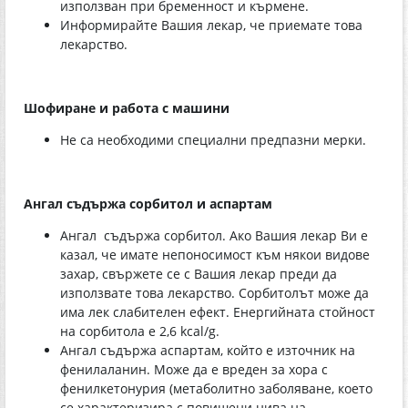
използван при бременност и кърмене.
Информирайте Вашия лекар, че приемате това
лекарство.
Шофиране и работа с машини
Не са необходими специални предпазни мерки.
Ангал съдържа сорбитол и аспартам
Ангал съдържа сорбитол. Ако Вашия лекар Ви е
казал, че имате непоносимост към някои видове
захар, свържете се с Вашия лекар преди да
използвате това лекарство. Сорбитолът може да
има лек слабителен ефект. Енергийната стойност
на сорбитола е 2,6 kcal/g.
Ангал съдържа аспартам, който е източник на
фенилаланин. Може да е вреден за хора с
фенилкетонурия (метаболитно заболяване, което
се характеризира с повишени нива на