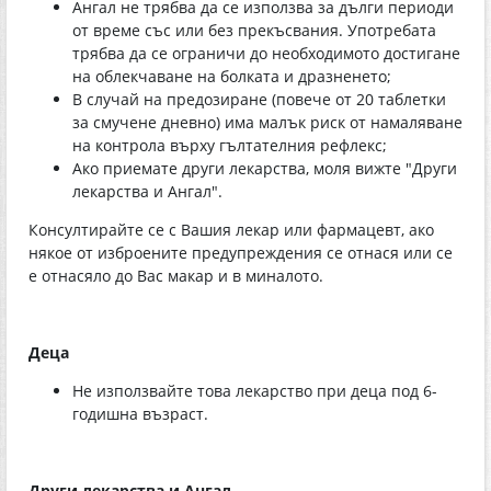
Ангал не трябва да се използва за дълги периоди
от време със или без прекъсвания. Употребата
трябва да се ограничи до необходимото достигане
на облекчаване на болката и дразненето;
В случай на предозиране (повече от 20 таблетки
за смучене дневно) има малък риск от намаляване
на контрола върху гълтателния рефлекс;
Ако приемате други лекарства, моля вижте "Други
лекарства и Ангал".
Консултирайте се с Вашия лекар или фармацевт, ако
някое от изброените предупреждения се отнася или се
е отнасяло до Вас макар и в миналото.
Деца
Не използвайте това лекарство при деца под 6-
годишна възраст.
Други лекарства и Ангал