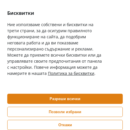
Лични данни
Как да поръчам
Общи условия
Бисквитки
Ние използваме собствени и бисквитки на
трети страни, за да осигурим правилното
Абонирай се за нашия бюлетин
функциониране на сайта, да подобрим
Имейл адрес
неговата работа и да ви показваме
персонализирано съдържание и реклами.
Можете да приемете всички бисквитки или да
С абонамента се съгласявам с
Политиката за лични данни
.
управлявате своите предпочитания от панела
с настройки. Повече информация можете да
Онлайн аптека, част от аптеки „Ванчева“
намерите в нашата
Политика за бисквитки
.
ePharm.bg е лицензирана онлайн аптека и част от аптеки
„Ванчева“, които повече от 30 години се грижат за здравето на
своите пациенти.
Разреши всички
ePharm е лицензирана онлайн аптека от
Изпълнителна Агенция по Лекарствата
Позволи избрани
Откажи
0882 444 666