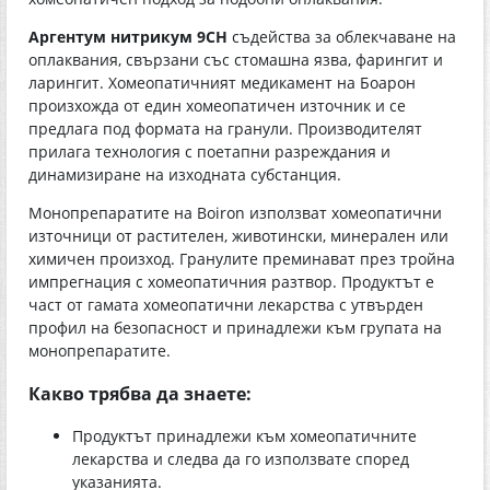
Аргентум нитрикум 9СН
съдейства за облекчаване на
оплаквания, свързани със стомашна язва, фарингит и
ларингит. Хомеопатичният медикамент на Боарон
произхожда от един хомеопатичен източник и се
предлага под формата на гранули. Производителят
прилага технология с поетапни разреждания и
динамизиране на изходната субстанция.
Монопрепаратите на Boiron използват хомеопатични
източници от растителен, животински, минерален или
химичен произход. Гранулите преминават през тройна
импрегнация с хомеопатичния разтвор. Продуктът е
част от гамата хомеопатични лекарства с утвърден
профил на безопасност и принадлежи към групата на
монопрепаратите.
Какво трябва да знаете:
Продуктът принадлежи към хомеопатичните
лекарства и следва да го използвате според
указанията.