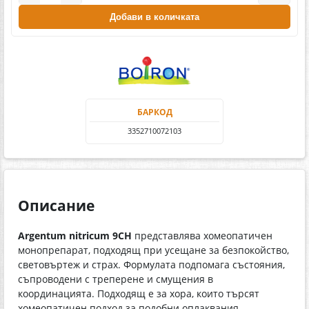
Добави в количката
БАРКОД
3352710072103
Описание
Argentum nitricum 9СН
представлява хомеопатичен
монопрепарат, подходящ при усещане за безпокойство,
световъртеж и страх. Формулата подпомага състояния,
съпроводени с треперене и смущения в
координацията. Подходящ е за хора, които търсят
хомеопатичен подход за подобни оплаквания.