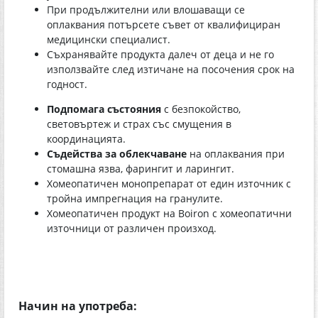
При продължителни или влошаващи се
оплаквания потърсете съвет от квалифициран
медицински специалист.
Съхранявайте продукта далеч от деца и не го
използвайте след изтичане на посочения срок на
годност.
Подпомага състояния
с безпокойство,
световъртеж и страх със смущения в
координацията.
Съдейства за облекчаване
на оплаквания при
стомашна язва, фарингит и ларингит.
Хомеопатичен монопрепарат от един източник с
тройна импрегнация на гранулите.
Хомеопатичен продукт на Boiron с хомеопатични
източници от различен произход.
Начин на употреба: