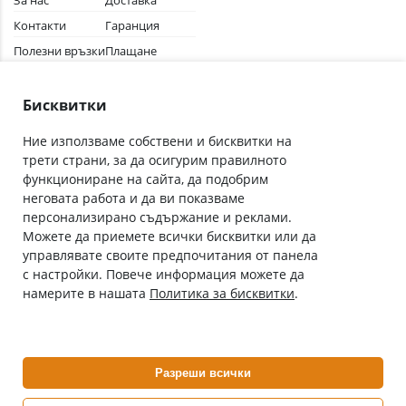
За нас
Доставка
Контакти
Гаранция
Полезни връзки
Плащане
Лични данни
Как да поръчам
Общи условия
Бисквитки
Ние използваме собствени и бисквитки на
трети страни, за да осигурим правилното
Абонирай се за нашия бюлетин
функциониране на сайта, да подобрим
Имейл адрес
неговата работа и да ви показваме
персонализирано съдържание и реклами.
Можете да приемете всички бисквитки или да
С абонамента се съгласявам с
Политиката за лични данни
.
управлявате своите предпочитания от панела
с настройки. Повече информация можете да
Онлайн аптека, част от аптеки „Ванчева“
намерите в нашата
Политика за бисквитки
.
ePharm.bg е лицензирана онлайн аптека и част от аптеки
„Ванчева“, които повече от 30 години се грижат за здравето на
своите пациенти.
Разреши всички
ePharm е лицензирана онлайн аптека от
Изпълнителна Агенция по Лекарствата