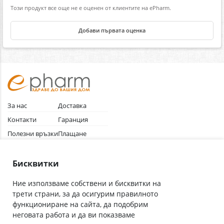
Този продукт все още не е оценен от клиентите на ePharm.
Добави първата оценка
За нас
Доставка
Контакти
Гаранция
Полезни връзки
Плащане
Лични данни
Как да поръчам
Общи условия
Бисквитки
Ние използваме собствени и бисквитки на
трети страни, за да осигурим правилното
Абонирай се за нашия бюлетин
функциониране на сайта, да подобрим
Имейл адрес
неговата работа и да ви показваме