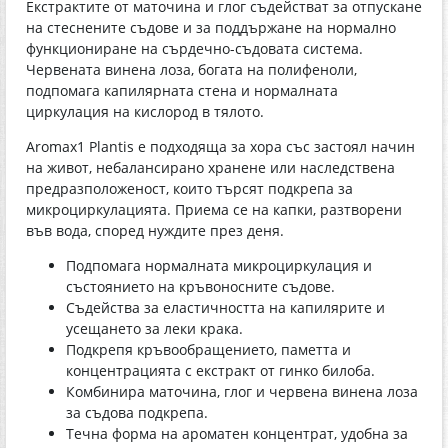
Екстрактите от маточина и глог съдействат за отпускане
на стеснените съдове и за поддържане на нормално
функциониране на сърдечно-съдовата система.
Червената винена лоза, богата на полифеноли,
подпомага капилярната стена и нормалната
циркулация на кислород в тялото.
Aromax1 Plantis е подходяща за хора със застоял начин
на живот, небалансирано хранене или наследствена
предразположеност, които търсят подкрепа за
микроциркулацията. Приема се на капки, разтворени
във вода, според нуждите през деня.
Подпомага нормалната микроциркулация и
състоянието на кръвоносните съдове.
Съдейства за еластичността на капилярите и
усещането за леки крака.
Подкрепя кръвообращението, паметта и
концентрацията с екстракт от гинко билоба.
Комбинира маточина, глог и червена винена лоза
за съдова подкрепа.
Течна форма на ароматен концентрат, удобна за