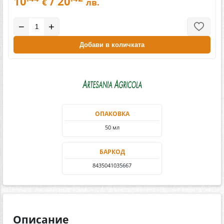
10
/ 20
€
лв.
−
+
Добави в количката
ОПАКОВКА
50 мл
БАРКОД
8435041035667
Описание