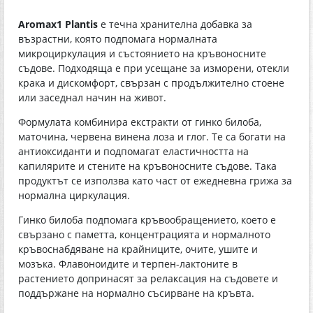
Aromax1 Plantis
е течна хранителна добавка за
възрастни, която подпомага нормалната
микроциркулация и състоянието на кръвоносните
съдове. Подходяща е при усещане за изморени, отекли
крака и дискомфорт, свързан с продължително стоене
или заседнал начин на живот.
Формулата комбинира екстракти от гинко билоба,
маточина, червена винена лоза и глог. Те са богати на
антиоксиданти и подпомагат еластичността на
капилярите и стените на кръвоносните съдове. Така
продуктът се използва като част от ежедневна грижа за
нормална циркулация.
Гинко билоба подпомага кръвообращението, което е
свързано с паметта, концентрацията и нормалното
кръвоснабдяване на крайниците, очите, ушите и
мозъка. Флавоноидите и терпен-лактоните в
растението допринасят за релаксация на съдовете и
поддържане на нормално съсирване на кръвта.