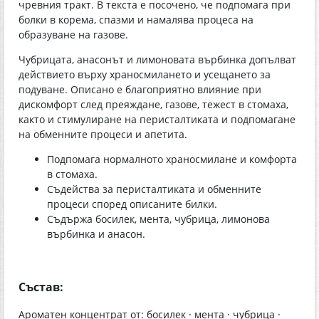
чревния тракт. В текста е посочено, че подпомага при
болки в корема, спазми и намалява процеса на
образуване на газове.
Чубрицата, анасонът и лимоновата върбинка допълват
действието върху храносмилането и усещането за
подуване. Описано е благоприятно влияние при
дискомфорт след преяждане, газове, тежест в стомаха,
както и стимулиране на перисталтиката и подпомагане
на обменните процеси и апетита.
Подпомага нормалното храносмилане и комфорта
в стомаха.
Съдейства за перисталтиката и обменните
процеси според описаните билки.
Съдържа босилек, мента, чубрица, лимонова
върбинка и анасон.
Състав:
Ароматен концентрат от: босилек · мента · чубрица ·