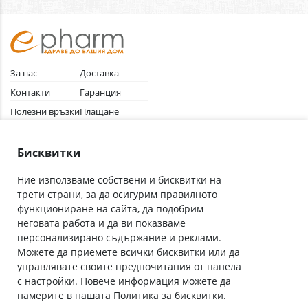
За нас
Доставка
Контакти
Гаранция
Полезни връзки
Плащане
Лични данни
Как да поръчам
Общи условия
Бисквитки
Ние използваме собствени и бисквитки на
трети страни, за да осигурим правилното
Абонирай се за нашия бюлетин
функциониране на сайта, да подобрим
Имейл адрес
неговата работа и да ви показваме
персонализирано съдържание и реклами.
Можете да приемете всички бисквитки или да
С абонамента се съгласявам с
Политиката за лични данни
.
управлявате своите предпочитания от панела
с настройки. Повече информация можете да
Онлайн аптека, част от аптеки „Ванчева“
намерите в нашата
Политика за бисквитки
.