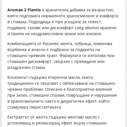
Aromax 2 Plantis
е хранителна добавка за възрастни,
която подпомага нормалното храносмилане и комфорта
в стомаха. Подходяща е при усещане за тежест,
подуване, газове или дискомфорт след обилно хранене
и прием на нездравословни храни или алкохол.
Комбинацията от босилек, мента, чубрица, лимонова
върбинка и анасон е подбрана за подкрепа на
стомашно-чревния тракт. Формулата се използва при
стомашен дискомфорт, свързан с преяждане или
раздразнен стомах.
Босилекът съдържа етерични масла, които
традиционно се свързват с облекчаване на стомашно-
чревни проблеми. Описано е благоприятно влияние
при запек, стомашни спазми, повръщане и нарушения
в храносмилането, както и диуретичен ефект, който
стимулира перисталтиката.
Екстрактът от мента съдържа ментово масло с
успокояващ и релаксиращ ефект върху стомашно-