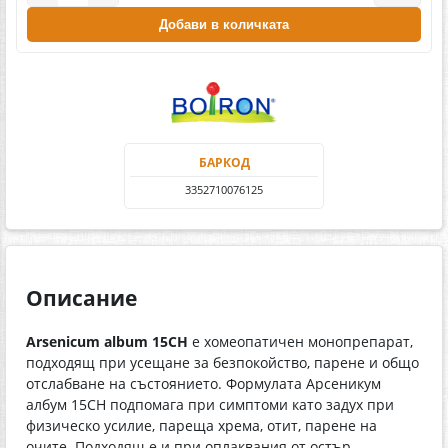
Добави в количката
БАРКОД
3352710076125
Описание
Arsenicum album 15СН
е хомеопатичен монопрепарат,
подходящ при усещане за безпокойство, парене и общо
отслабване на състоянието. Формулата Арсеникум
албум 15СН подпомага при симптоми като задух при
физическо усилие, пареща хрема, отит, парене на
очите. Подходящ е и при оплаквания от остър