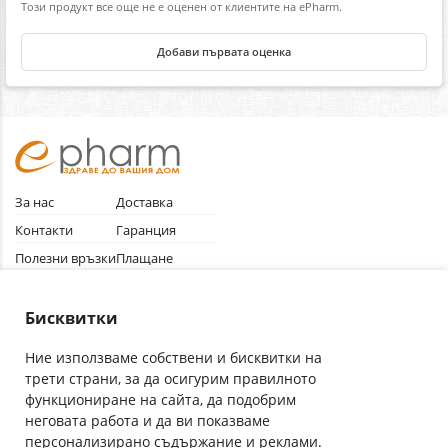
Този продукт все още не е оценен от клиентите на ePharm.
Добави първата оценка
За нас
Доставка
Контакти
Гаранция
Полезни връзки
Плащане
Лични данни
Как да поръчам
Общи условия
Бисквитки
Ние използваме собствени и бисквитки на
трети страни, за да осигурим правилното
Абонирай се за нашия бюлетин
функциониране на сайта, да подобрим
Имейл адрес
неговата работа и да ви показваме
персонализирано съдържание и реклами.