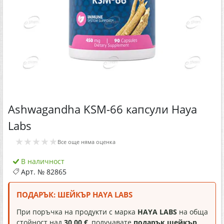
Ashwagandha KSM-66 капсули Haya
Labs
★★★★★
Все още няма оценка
В наличност
Арт. №
82865
ПОДАРЪК: ШЕЙКЪР HAYA LABS
При поръчка на продукти с марка
HAYA LABS
на обща
стойност над
30,00 €
, получавате
подарък шейкър
.