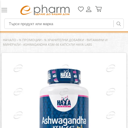
НАЧАЛО
›
% ПРОМОЦИИ
›
% ХРАНИТЕЛНИ ДОБАВКИ
›
ВИТАМИНИ И
МИНЕРАЛИ
›
ASHWAGANDHA KSM-66 КАПСУЛИ HAYA LABS