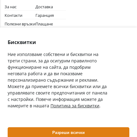
За нас
Доставка
Контакти
Гаранция
Полезни връзки
Плащане
Лични данни
Как да поръчам
Общи условия
Бисквитки
Ние използваме собствени и бисквитки на
трети страни, за да осигурим правилното
Абонирай се за нашия бюлетин
функциониране на сайта, да подобрим
Имейл адрес
неговата работа и да ви показваме
персонализирано съдържание и реклами.
Можете да приемете всички бисквитки или да
С абонамента се съгласявам с
Политиката за лични данни
.
управлявате своите предпочитания от панела
с настройки. Повече информация можете да
Онлайн аптека, част от аптеки „Ванчева“
намерите в нашата
Политика за бисквитки
.
ePharm.bg е лицензирана онлайн аптека и част от аптеки
„Ванчева“, които повече от 30 години се грижат за здравето на
своите пациенти.
Разреши всички
ePharm е лицензирана онлайн аптека от