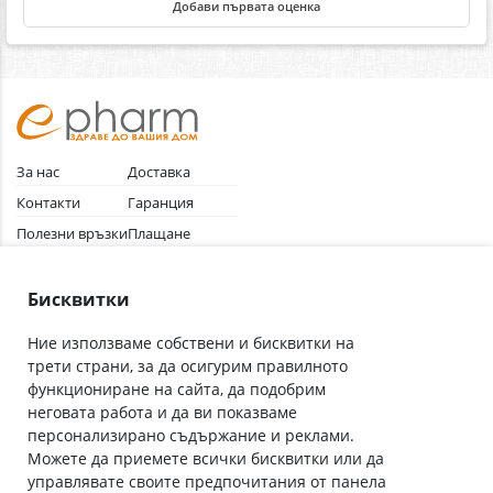
Добави първата оценка
За нас
Доставка
Контакти
Гаранция
Полезни връзки
Плащане
Лични данни
Как да поръчам
Общи условия
Бисквитки
Ние използваме собствени и бисквитки на
трети страни, за да осигурим правилното
Абонирай се за нашия бюлетин
функциониране на сайта, да подобрим
Имейл адрес
неговата работа и да ви показваме
персонализирано съдържание и реклами.
Можете да приемете всички бисквитки или да
С абонамента се съгласявам с
Политиката за лични данни
.
управлявате своите предпочитания от панела