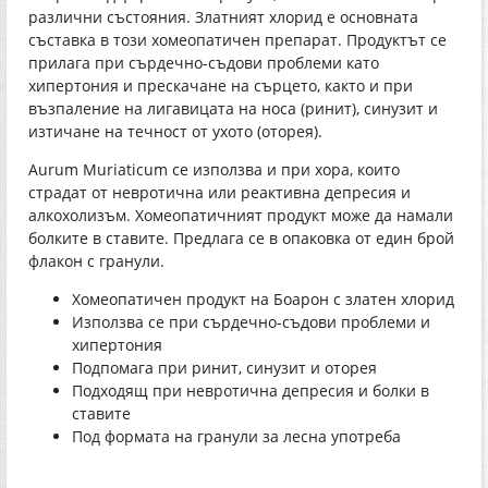
различни състояния. Златният хлорид е основната
съставка в този хомеопатичен препарат. Продуктът се
прилага при сърдечно-съдови проблеми като
хипертония и прескачане на сърцето, както и при
възпаление на лигавицата на носа (ринит), синузит и
изтичане на течност от ухото (оторея).
Aurum Muriaticum се използва и при хора, които
страдат от невротична или реактивна депресия и
алкохолизъм. Хомеопатичният продукт може да намали
болките в ставите. Предлага се в опаковка от един брой
флакон с гранули.
Хомеопатичен продукт на Боарон с златен хлорид
Използва се при сърдечно-съдови проблеми и
хипертония
Подпомага при ринит, синузит и оторея
Подходящ при невротична депресия и болки в
ставите
Под формата на гранули за лесна употреба