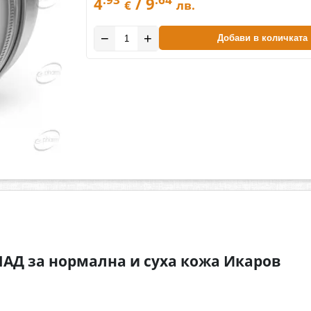
4
/ 9
€
лв.
−
+
Добави в количката
Д за нормална и суха кожа Икаров