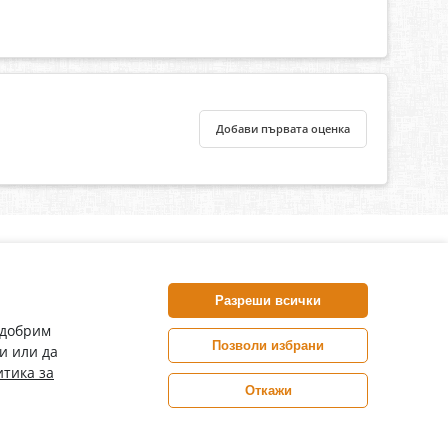
Добави първата оценка
нлайн аптека, част от аптеки „Ванчева“
harm.bg е лицензирана онлайн аптека и част от аптеки
Разреши всички
анчева“, които повече от 30 години се грижат за здравето на
воите пациенти.
одобрим
Позволи избрани
и или да
ePharm е лицензирана онлайн аптека от
тика за
Изпълнителна Агенция по Лекарствата
Откажи