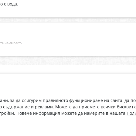
о с вода.
те на ePharm.
Абонирай се за нашия бюлетин
О
Имейл адрес
eP
„В
с
рани, за да осигурим правилното функциониране на сайта, да п
С абонамента се съгласявам с
Политиката за лични данни
.
о съдържание и реклами. Можете да приемете всички бисквитк
стройки. Повече информация можете да намерите в нашата
Поли