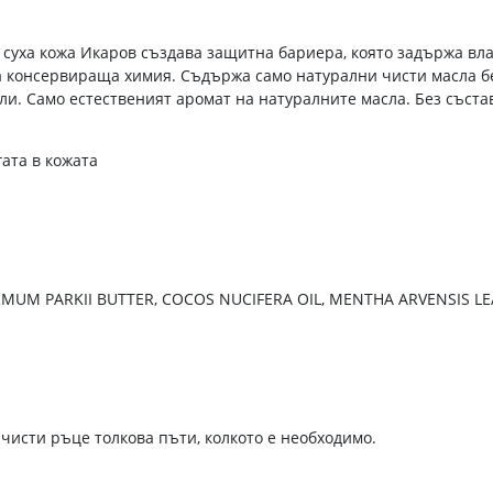
а кожа Икаров създава защитна бариера, която задържа влага
 консервираща химия. Съдържа само натурални чисти масла без
ли. Само естественият аромат на натуралните масла. Без съста
ата в кожата
M PARKII BUTTER, COCOS NUCIFERA OIL, MENTHA ARVENSIS LEAF
 чисти ръце толкова пъти, колкото е необходимо.