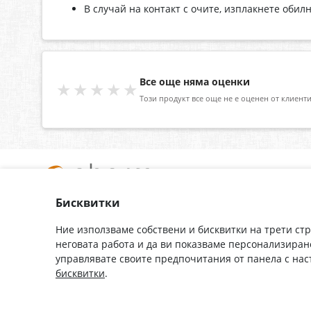
В случай на контакт с очите, изплакнете обилн
Все още няма оценки
★★★★★
Този продукт все още не е оценен от клиенти
Бисквитки
За нас
Доставка
Контакти
Гаранция
Ние използваме собствени и бисквитки на трети ст
неговата работа и да ви показваме персонализиран
Полезни връзки
Плащане
управлявате своите предпочитания от панела с на
Лични данни
Как да поръчам
бисквитки
.
Общи условия