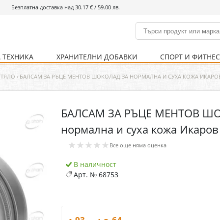
Безплатна доставка над 30.17 € / 59.00 лв.
 ТЕХНИКА
ХРАНИТЕЛНИ ДОБАВКИ
СПОРТ И ФИТНЕ
и
% Хранителни добавки
Болно гърло
Инхалатори
Кости и стави
Храни и напитки
Детска козметика
Уреди
Хигиена на тялото
% Спорт и фитнес
Ваксини
Термометри
Нервна система
Уреди и аксесоари
Козметика за мъже
Хранене
Предпазни стредства
 ТЯЛО
›
БАЛСАМ ЗА РЪЦЕ МЕНТОВ ШОКОЛАД ЗА НОРМАЛНА И СУХА КОЖА ИКАРО
БАЛСАМ ЗА РЪЦЕ МЕНТОВ ШО
Кости и стави
Нервна система
нормална и суха кожа Икаров
Храносмилателна
Хомеопатия
★★★★★
система
Все още няма оценка
В наличност
Арт. №
68753
.93
.64