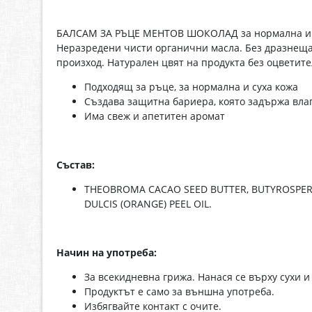
БАЛСАМ ЗА РЪЦЕ МЕНТОВ ШОКОЛАД за нормална и сух
Неразредени чисти органични масла. Без дразнеща
произход. Натурален цвят на продукта без оцветите
Подходящ за ръце, за нормална и суха кожа
Създава защитна бариера, която задържа влаг
Има свеж и апетитен аромат
Състав:
THEOBROMA CACAO SEED BUTTER, BUTYROSPERMU
DULCIS (ORANGE) PEEL OIL.
Начин на употреба:
За всекидневна грижа. Нанася се върху сухи и
Продуктът е само за външна употреба.
Избягвайте контакт с очите.