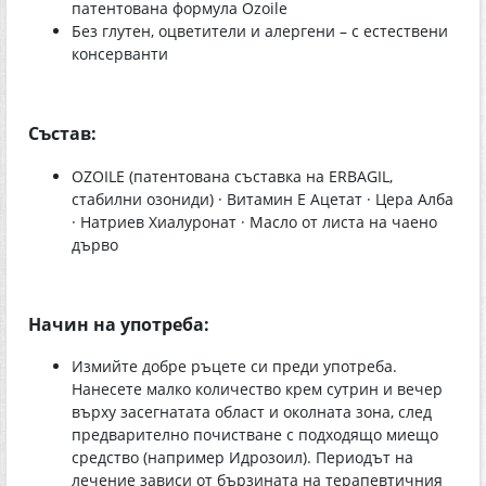
патентована формула Ozoile
Без глутен, оцветители и алергени – с естествени
консерванти
Състав:
OZOILE (патентована съставка на ERBAGIL,
стабилни озониди) · Витамин Е Ацетат · Цера Алба
· Натриев Хиалуронат · Масло от листа на чаено
дърво
Начин на употреба:
Измийте добре ръцете си преди употреба.
Нанесете малко количество крем сутрин и вечер
върху засегнатата област и околната зона, след
предварително почистване с подходящо миещо
средство (например Идрозоил). Периодът на
лечение зависи от бързината на терапевтичния