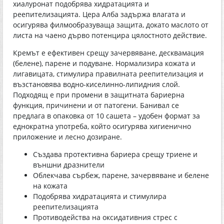
хиалуронат подобрява хидратацията и
реепителизацията. Цера Алба задържа влагата и
осигурява филмообразуваща защита, докато маслото от
листа на чаено дърво потенцира цялостното действие.
Кремът е ефективен срещу зачервяване, десквамация
(белене), парене и подуване. Нормализира кожата и
лигавицата, стимулира правилната реепителизация и
възстановява водно-киселинно-липидния слой.
Подходящ е при промени в защитната бариерна
функция, причинени и от патогени. Банивал се
предлага в опаковка от 10 сашета – удобен формат за
еднократна употреба, който осигурява хигиенично
приложение и лесно дозиране.
Създава протективна бариера срещу триене и
външни дразнители
Облекчава сърбеж, парене, зачервяване и белене
на кожата
Подобрява хидратацията и стимулира
реепителизацията
Противодейства на оксидативния стрес с