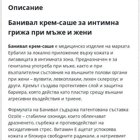
Описание
Банивал крем-саше за интимна
грижа при мъже и жени
Банивал крем-саше
е медицинско изделие на марката
Ербагил за локално приложение върху кожата и
лигавицата в интимната зона. Предназначен е за
генитална употреба при мъже, както и при
възпалителни състояния на външните полови органи
при жени – вулвити, левкоплакии, лихен склерозус и
други. Кремът създава протективен слой и защитна
бариера, която действа като пластир срещу външни
агресивни въздействия и триене.
Формулата на Банивал съдържа патентована съставка
Ozoile – стабилни озониди, които облекчават
дразненето, сърбежа и противодействат на
оксидативния стрес. Витамин Е ацетат успокоява
кожата и блокира свободните радикали, а натриевият