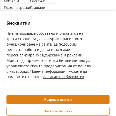
Контакти
Гаранция
Полезни връзки
Плащане
Лични данни
Как да поръчам
Общи условия
Бисквитки
Ние използваме собствени и бисквитки на
трети страни, за да осигурим правилното
Абонирай се за нашия бюлетин
функциониране на сайта, да подобрим
Имейл адрес
неговата работа и да ви показваме
персонализирано съдържание и реклами.
Можете да приемете всички бисквитки или да
С абонамента се съгласявам с
Политиката за лични данни
.
управлявате своите предпочитания от панела
с настройки. Повече информация можете да
Онлайн аптека, част от аптеки „Ванчева“
намерите в нашата
Политика за бисквитки
.
ePharm.bg е лицензирана онлайн аптека и част от аптеки
„Ванчева“, които повече от 30 години се грижат за здравето на
своите пациенти.
Разреши всички
ePharm е лицензирана онлайн аптека от
Изпълнителна Агенция по Лекарствата
Позволи избрани