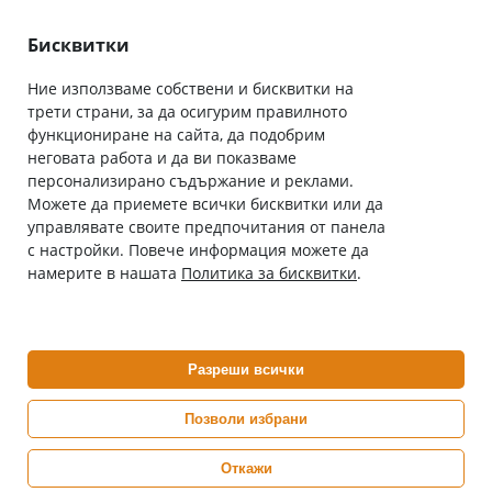
Лични данни
Как да поръчам
Общи условия
Бисквитки
Ние използваме собствени и бисквитки на
трети страни, за да осигурим правилното
Абонирай се за нашия бюлетин
функциониране на сайта, да подобрим
Имейл адрес
неговата работа и да ви показваме
персонализирано съдържание и реклами.
Можете да приемете всички бисквитки или да
С абонамента се съгласявам с
Политиката за лични данни
.
управлявате своите предпочитания от панела
с настройки. Повече информация можете да
Онлайн аптека, част от аптеки „Ванчева“
намерите в нашата
Политика за бисквитки
.
ePharm.bg е лицензирана онлайн аптека и част от аптеки
„Ванчева“, които повече от 30 години се грижат за здравето на
своите пациенти.
Разреши всички
ePharm е лицензирана онлайн аптека от
Изпълнителна Агенция по Лекарствата
Позволи избрани
Откажи
0882 444 666