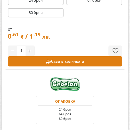
24 броя
64 броя
80 броя
от
.61
.19
0
/ 1
€
лв.
−
+
Добави в количката
ОПАКОВКА
24 броя
64 броя
80 броя