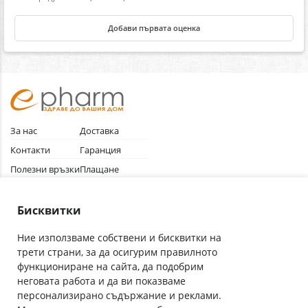
Добави първата оценка
За нас
Доставка
Контакти
Гаранция
Полезни връзки
Плащане
Лични данни
Как да поръчам
Общи условия
Бисквитки
Ние използваме собствени и бисквитки на
трети страни, за да осигурим правилното
Абонирай се за нашия бюлетин
функциониране на сайта, да подобрим
Имейл адрес
неговата работа и да ви показваме
персонализирано съдържание и реклами.