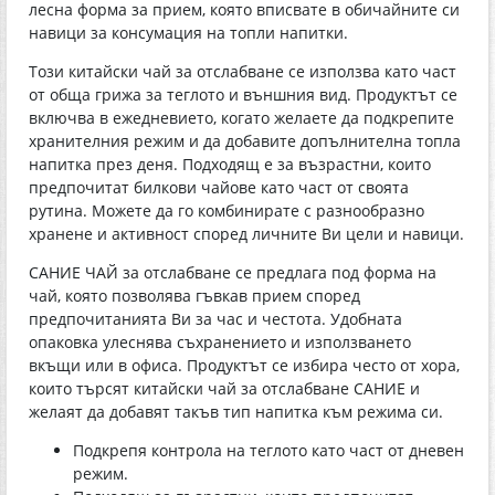
лесна форма за прием, която вписвате в обичайните си
навици за консумация на топли напитки.
Този китайски чай за отслабване се използва като част
от обща грижа за теглото и външния вид. Продуктът се
включва в ежедневието, когато желаете да подкрепите
хранителния режим и да добавите допълнителна топла
напитка през деня. Подходящ е за възрастни, които
предпочитат билкови чайове като част от своята
рутина. Можете да го комбинирате с разнообразно
хранене и активност според личните Ви цели и навици.
САНИЕ ЧАЙ за отслабване се предлага под форма на
чай, която позволява гъвкав прием според
предпочитанията Ви за час и честота. Удобната
опаковка улеснява съхранението и използването
вкъщи или в офиса. Продуктът се избира често от хора,
които търсят китайски чай за отслабване САНИЕ и
желаят да добавят такъв тип напитка към режима си.
Подкрепя контрола на теглото като част от дневен
режим.