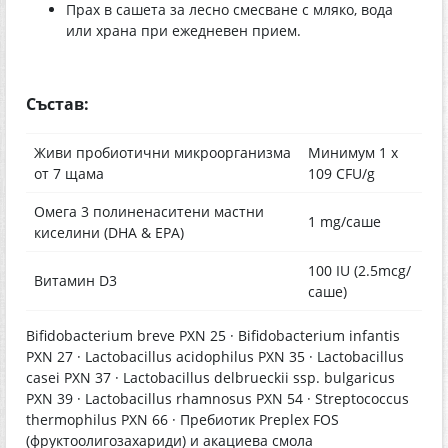
Прах в сашета за лесно смесване с мляко, вода
или храна при ежедневен прием.
Състав:
Живи пробиотични микроорганизма
Минимум 1 x
от 7 щама
109 CFU/g
Омега 3 полиненаситени мастни
1 mg/саше
киселини (DHA & EPA)
100 IU (2.5mcg/
Витамин D3
саше)
Bifidobacterium breve PXN 25 · Bifidobacterium infantis
PXN 27 · Lactobacillus acidophilus PXN 35 · Lactobacillus
casei PXN 37 · Lactobacillus delbrueckii ssp. bulgaricus
PXN 39 · Lactobacillus rhamnosus PXN 54 · Streptococcus
thermophilus PXN 66 · Пребиотик Preplex FOS
(фруктоолигозахариди) и акациева смола