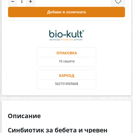
−
+
Добави в количката
ОПАКОВКА
16 сашета
БАРКОД
5027314505668
Описание
Синбиотик за бебета и чревен