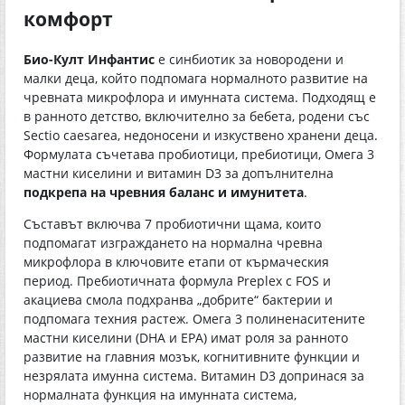
комфорт
Био-Култ Инфантис
е синбиотик за новородени и
малки деца, който подпомага нормалното развитие на
чревната микрофлора и имунната система. Подходящ е
в ранното детство, включително за бебета, родени със
Sectio caesarea, недоносени и изкуствено хранени деца.
Формулата съчетава пробиотици, пребиотици, Омега 3
мастни киселини и витамин D3 за допълнителна
подкрепа на чревния баланс и имунитета
.
Съставът включва 7 пробиотични щама, които
подпомагат изграждането на нормална чревна
микрофлора в ключовите етапи от кърмаческия
период. Пребиотичната формула Preplex с FOS и
акациева смола подхранва „добрите“ бактерии и
подпомага техния растеж. Омега 3 полиненаситените
мастни киселини (DHA и EPA) имат роля за ранното
развитие на главния мозък, когнитивните функции и
незрялата имунна система. Витамин D3 допринася за
нормалната функция на имунната система,