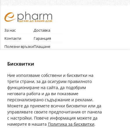
За нас
Доставка
Контакти
Гаранция
Полезни връзки
Плащане
Лични данни
Как да поръчам
Общи условия
Бисквитки
Ние използваме собствени и бисквитки на
трети страни, за да осигурим правилното
Абонирай се за нашия бюлетин
функциониране на сайта, да подобрим
Имейл адрес
неговата работа и да ви показваме
персонализирано съдържание и реклами.
Можете да приемете всички бисквитки или да
С абонамента се съгласявам с
Политиката за лични данни
.
управлявате своите предпочитания от панела
с настройки. Повече информация можете да
Онлайн аптека, част от аптеки „Ванчева“
намерите в нашата
Политика за бисквитки
.
ePharm.bg е лицензирана онлайн аптека и част от аптеки