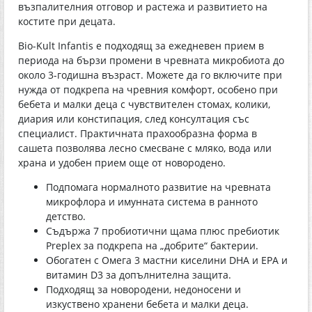
възпалителния отговор и растежа и развитието на
костите при децата.
Bio-Kult Infantis е подходящ за ежедневен прием в
периода на бързи промени в чревната микробиота до
около 3-годишна възраст. Можете да го включите при
нужда от подкрепа на чревния комфорт, особено при
бебета и малки деца с чувствителен стомах, колики,
диария или констипация, след консултация със
специалист. Практичната прахообразна форма в
сашета позволява лесно смесване с мляко, вода или
храна и удобен прием още от новородено.
Подпомага нормалното развитие на чревната
микрофлора и имунната система в ранното
детство.
Съдържа 7 пробиотични щама плюс пребиотик
Preplex за подкрепа на „добрите“ бактерии.
Обогатен с Омега 3 мастни киселини DHA и EPA и
витамин D3 за допълнителна защита.
Подходящ за новородени, недоносени и
изкуствено хранени бебета и малки деца.