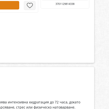
3701129814338
урява интензивна хидратация до 72 часа, докато
ърсяване, стрес или физическо натоварване.