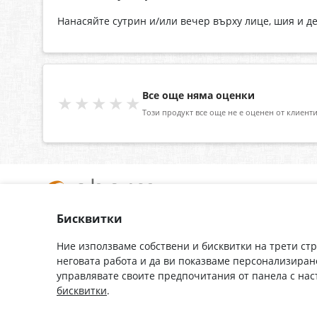
Нанасяйте сутрин и/или вечер върху лице, шия и де
Все още няма оценки
★★★★★
Този продукт все още не е оценен от клиенти
Бисквитки
За нас
Доставка
Контакти
Гаранция
Ние използваме собствени и бисквитки на трети ст
неговата работа и да ви показваме персонализиран
Полезни връзки
Плащане
управлявате своите предпочитания от панела с на
Лични данни
Как да поръчам
бисквитки
.
Общи условия