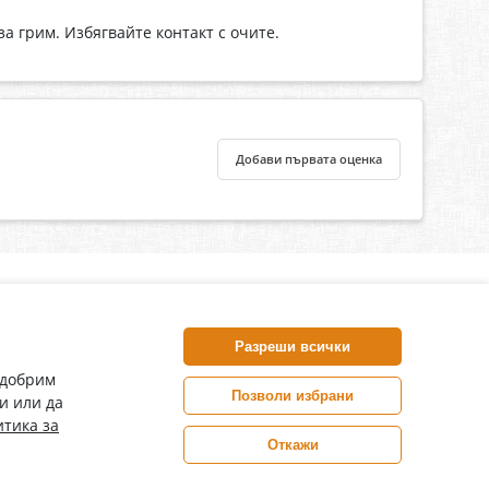
а грим. Избягвайте контакт с очите.
Добави първата оценка
нлайн аптека, част от аптеки „Ванчева“
harm.bg е лицензирана онлайн аптека и част от аптеки
Разреши всички
анчева“, които повече от 30 години се грижат за здравето на
воите пациенти.
одобрим
Позволи избрани
и или да
ePharm е лицензирана онлайн аптека от
тика за
Изпълнителна Агенция по Лекарствата
Откажи