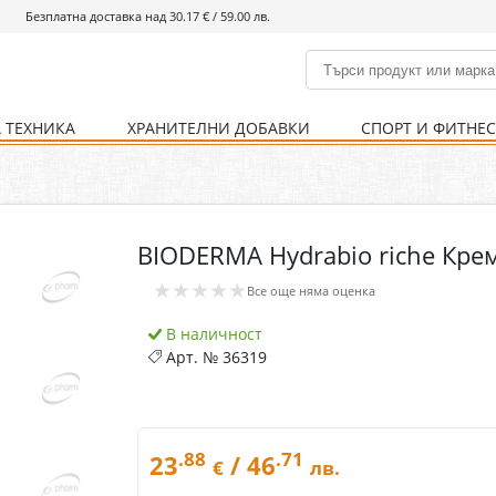
Безплатна доставка над 30.17 € / 59.00 лв.
 ТЕХНИКА
ХРАНИТЕЛНИ ДОБАВКИ
СПОРТ И ФИТНЕ
и
% Хранителни добавки
Болно гърло
Инхалатори
Кости и стави
Храни и напитки
Детска козметика
Уреди
Хигиена на тялото
% Спорт и фитнес
Ваксини
Термометри
Нервна система
Уреди и аксесоари
Козметика за мъже
Хранене
Предпазни стредства
BIODERMA Hydrabio riche Кре
Кости и стави
Нервна система
★★★★★
Все още няма оценка
Храносмилателна
Хомеопатия
система
В наличност
Арт. №
36319
.88
.71
23
/ 46
€
лв.