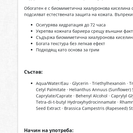
Обогатен е с биомиметична хиалуронова киселина с
подсилват естествената защита на кожата. Въпреки 
Осигурява хидратация до 72 часа
Укрепва кожната бариера срещу външни фак
Съдържа биомиметична хиалуронова киселин
Богата текстура без лепкав ефект
Подходящ като основа за грим
Състав:
Aqua/Water/Eau · Glycerin · Triethylhexanoin · Tr
Cetyl Palmitate · Helianthus Annuus (Sunflower) S
Caprylate/Caprate · Behenyl Alcohol · Caprylyl Gly
Tetra-di-t-butyl Hydroxyhydrocinnamate · Rhamno
Seed Extract · Brassica Campestris (Rapeseed) St
Начин на употреба: