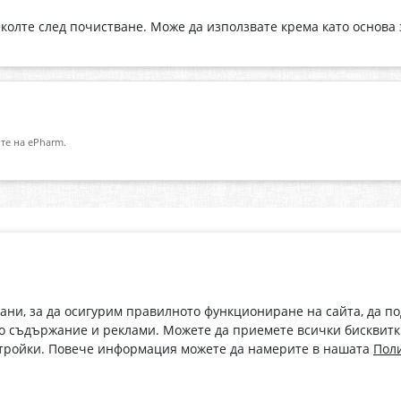
колте след почистване. Може да използвате крема като основа з
те на ePharm.
Абонирай се за нашия бюлетин
О
Имейл адрес
eP
„В
с
рани, за да осигурим правилното функциониране на сайта, да п
С абонамента се съгласявам с
Политиката за лични данни
.
о съдържание и реклами. Можете да приемете всички бисквитк
стройки. Повече информация можете да намерите в нашата
Поли