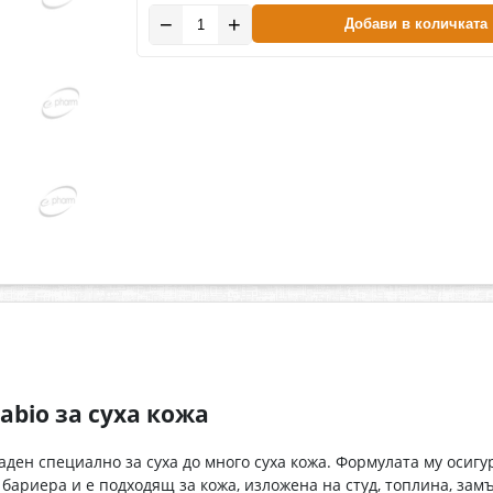
−
+
Добави в количката
bio за суха кожа
даден специално за суха до много суха кожа. Формулата му осиг
бариера и е подходящ за кожа, изложена на студ, топлина, зам