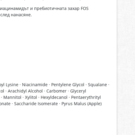
 Ниацинамидът и пребиотичната захар FOS
 след нанасяне.
oyl Lysine · Niacinamide · Pentylene Glycol · Squalane ·
l · Arachidyl Alcohol · Carbomer · Glyceryl
 Mannitol · Xylitol · Hexyldecanol · Pentaerythrityl
nate · Saccharide Isomerate · Pyrus Malus (Apple)