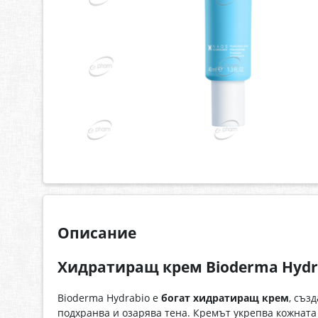
Описание
Хидратиращ крем Bioderma Hydra
Bioderma Hydrabio е
богат хидратиращ крем
, съз
подхранва и озарява тена. Кремът укрепва кожната 