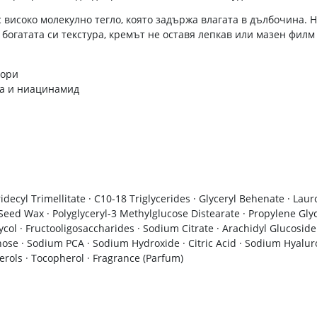
 високо молекулно тегло, която задържа влагата в дълбочина.
богатата си текстура, кремът не оставя лепкав или мазен филм
тори
а и ниацинамид
idecyl Trimellitate · C10-18 Triglycerides · Glyceryl Behenate · Laur
eed Wax · Polyglyceryl-3 Methylglucose Distearate · Propylene Glyco
col · Fructooligosaccharides · Sodium Citrate · Arachidyl Glucoside ·
se · Sodium PCA · Sodium Hydroxide · Citric Acid · Sodium Hyaluro
erols · Tocopherol · Fragrance (Parfum)