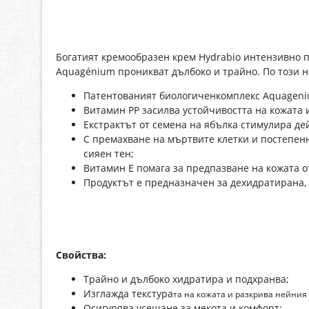
Богатият кремообразен крем Hydrabio интензивно п
Aquagénium проникват дълбоко и трайно. По този н
Патентованият биологиченкомплекс Aquageni
Витамин PP засилва устойчивостта на кожата 
Екстрактът от семена на ябълка стимулира де
С премахване на мъртвите клетки и постепенн
сияен тен;
Витамин Е помага за предпазване на кожата о
Продуктът е предназначен за дехидратирана, ч
Свойства:
Трайно и дълбоко хидратира и подхранва;
Изглажда текстура
та на кожата и разкрива нейния 
Осигурява усещане за мекота и комфорт;