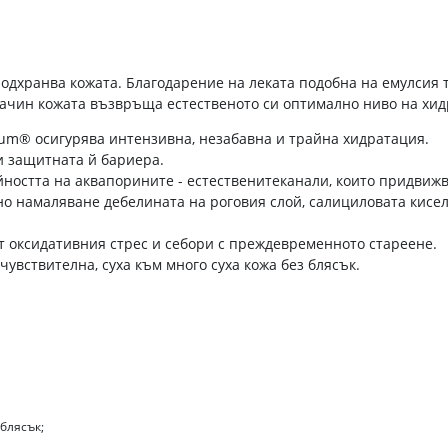
одхранва кожата. Благодарение на леката подобна на емулсия т
ачин кожата възвръща естественото си оптимално ниво на хидр
um® осигурява интензивна, незабавна и трайна хидратация.
и защитната й бариера.
йността на аквапорините - естественитеканали, които придвижв
о намаляване дебелината на роговия слой, салициловата кисел
т оксидативния стрес и себори с преждевременното стареене.
увствителна, суха към много суха кожа без блясък.
блясък;