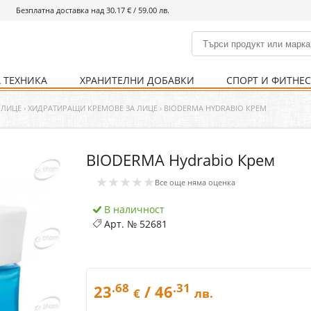
Безплатна доставка над 30.17 € / 59.00 лв.
 ТЕХНИКА
ХРАНИТЕЛНИ ДОБАВКИ
СПОРТ И ФИТНЕ
и
% Хранителни добавки
Болно гърло
Инхалатори
Кости и стави
Храни и напитки
Детска козметика
Уреди
Хигиена на тялото
% Спорт и фитнес
Ваксини
Термометри
Нервна система
Уреди и аксесоари
Козметика за мъже
Хранене
Предпазни стредства
 ЛИЦЕ
›
ХИДРАТИРАЩИ КРЕМОВЕ ЗА ЛИЦЕ
›
BIODERMA HYDRABIO КРЕМ
BIODERMA Hydrabio Крем
Кости и стави
Нервна система
★★★★★
Все още няма оценка
Храносмилателна
Хомеопатия
система
В наличност
Арт. №
52681
.68
.31
23
/ 46
€
лв.