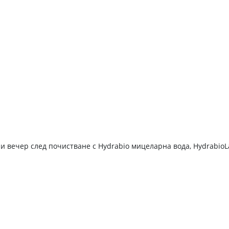
и вечер след почистване с Hydrabio мицеларна вода, HydrabioL