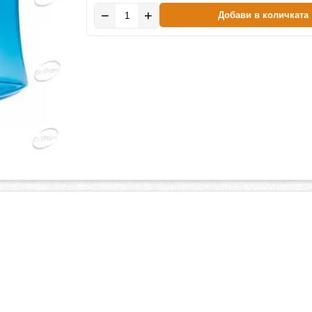
−
+
Добави в количката