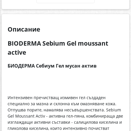
Описание
BIODERMA Sebium Gel moussant
active
БИОДЕРМА Себиум Гел мусан актив
Интензивен пречистващ измивен гел създаден
специално за мазна и склонна към омазняване кожа.
Отпушва порите, намалява несъвършенствата. Sebium
Gel Moussant Activ - активна гел-пяна, комбинираща две
изглаждащи активни съставки - салицилова киселина и
гликолова киселина, които интензивно почистват