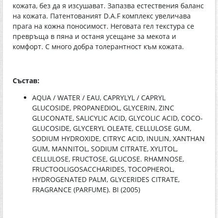
кожата, без да я изсушават. Запазва естествения баланс
на кожата. Патентованият D.A.F комплекс увеличава
прага на кожна поносимост. Неговата гел текстура се
превръща в пяна и останя усещане за мекота и
комфорт. С много добра толерантност към кожата.
Състав:
AQUA / WATER / EAU, CAPRYLYL / CAPRYL
GLUCOSIDE, PROPANEDIOL, GLYCERIN, ZINC
GLUCONATE, SALICYLIC ACID, GLYCOLIC ACID, COCO-
GLUCOSIDE, GLYCERYL OLEATE, CELLULOSE GUM,
SODIUM HYDROXIDE, CITRYC ACID, INULIN, XANTHAN
GUM, MANNITOL, SODIUM CITRATE, XYLITOL,
CELLULOSE, FRUCTOSE, GLUCOSE. RHAMNOSE,
FRUCTOOLIGOSACCHARIDES, TOCOPHEROL,
HYDROGENATED PALM, GLYCERIDES CITRATE,
FRAGRANCE (PARFUMЕ). BI (2005)