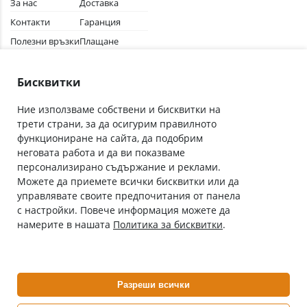
За нас
Доставка
Контакти
Гаранция
Полезни връзки
Плащане
Лични данни
Как да поръчам
Общи условия
Бисквитки
Ние използваме собствени и бисквитки на
трети страни, за да осигурим правилното
Абонирай се за нашия бюлетин
функциониране на сайта, да подобрим
Имейл адрес
неговата работа и да ви показваме
персонализирано съдържание и реклами.
Можете да приемете всички бисквитки или да
С абонамента се съгласявам с
Политиката за лични данни
.
управлявате своите предпочитания от панела
с настройки. Повече информация можете да
Онлайн аптека, част от аптеки „Ванчева“
намерите в нашата
Политика за бисквитки
.
ePharm.bg е лицензирана онлайн аптека и част от аптеки
„Ванчева“, които повече от 30 години се грижат за здравето на
своите пациенти.
Разреши всички
ePharm е лицензирана онлайн аптека от
Изпълнителна Агенция по Лекарствата