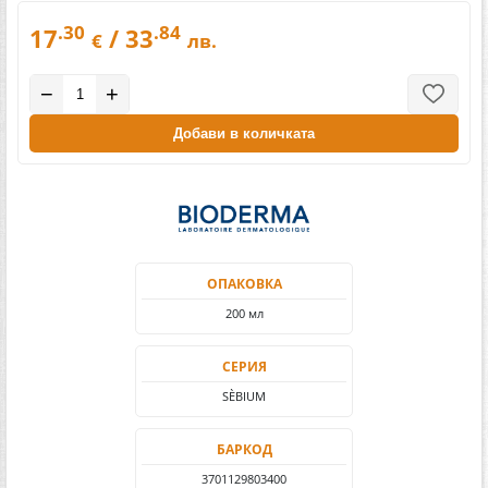
.30
.84
17
/ 33
€
лв.
−
+
Добави в количката
ОПАКОВКА
200 мл
СЕРИЯ
SÈBIUM
БАРКОД
3701129803400