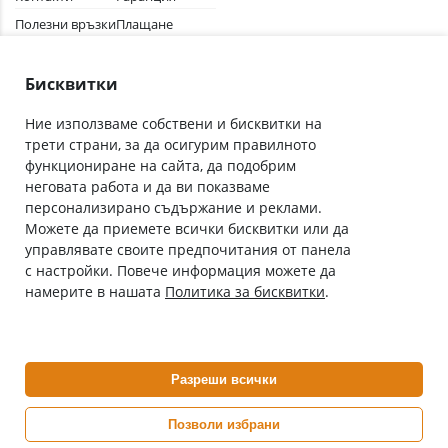
Полезни връзки
Плащане
Лични данни
Как да поръчам
Общи условия
Бисквитки
Ние използваме собствени и бисквитки на
трети страни, за да осигурим правилното
Абонирай се за нашия бюлетин
функциониране на сайта, да подобрим
Имейл адрес
неговата работа и да ви показваме
персонализирано съдържание и реклами.
Можете да приемете всички бисквитки или да
С абонамента се съгласявам с
Политиката за лични данни
.
управлявате своите предпочитания от панела
с настройки. Повече информация можете да
Онлайн аптека, част от аптеки „Ванчева“
намерите в нашата
Политика за бисквитки
.
ePharm.bg е лицензирана онлайн аптека и част от аптеки
„Ванчева“, които повече от 30 години се грижат за здравето на
своите пациенти.
Разреши всички
ePharm е лицензирана онлайн аптека от
Изпълнителна Агенция по Лекарствата
Позволи избрани