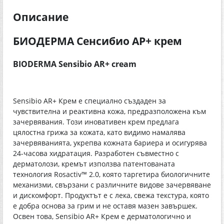
Описание
БИОДЕРМА Сенсибио АР+ крем
BIODERMA Sensibio AR+ cream
Sensibio AR+ Крем е специално създаден за
чувствителна и реактивна кожа, предразположена към
зачервявания. Този иновативен крем предлага
цялостна грижа за кожата, като видимо намалява
зачервяванията, укрепва кожната бариера и осигурява
24-часова хидратация. Разработен съвместно с
дерматолози, кремът използва патентованата
технология Rosactiv™ 2.0, която таргетира биологичните
механизми, свързани с различните видове зачервяване
и дискомфорт. Продуктът е с лека, свежа текстура, която
е добра основа за грим и не оставя мазен завършек.
Освен това, Sensibio AR+ Крем е дерматологично и