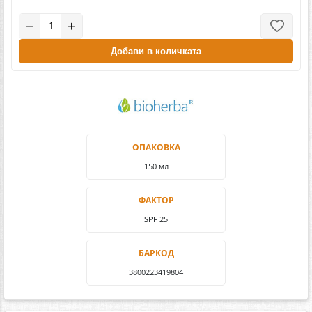
−
+
Добави в количката
ОПАКОВКА
150 мл
ФАКТОР
SPF 25
БАРКОД
3800223419804