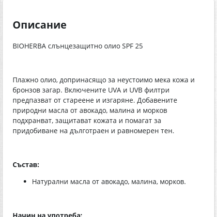
Описание
BIOHERBA слънцезащитно олио SPF 25
Плажно олио, допринасящо за неустоимо мека кожа и
бронзов загар. Включените UVA и UVB филтри
предпазват от стареене и изгаряне. Добавените
природни масла от авокадо, малина и морков
подхранват, защитават кожата и помагат за
придобиване на дълготраен и равномерен тен.
Състав:
Натурални мaсла от авокaдо, мaлина, морков.
Начин на употреба: