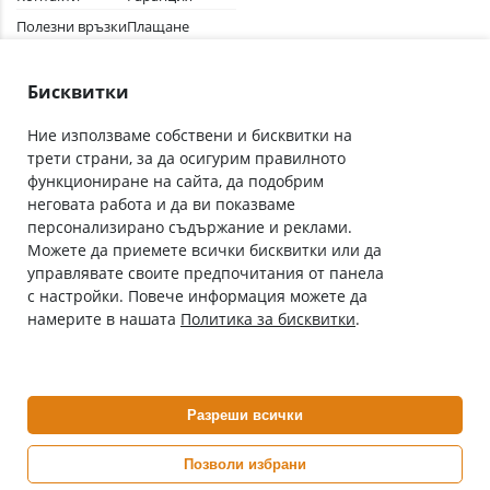
Полезни връзки
Плащане
Лични данни
Как да поръчам
Общи условия
Бисквитки
Ние използваме собствени и бисквитки на
трети страни, за да осигурим правилното
Абонирай се за нашия бюлетин
функциониране на сайта, да подобрим
Имейл адрес
неговата работа и да ви показваме
персонализирано съдържание и реклами.
Можете да приемете всички бисквитки или да
С абонамента се съгласявам с
Политиката за лични данни
.
управлявате своите предпочитания от панела
с настройки. Повече информация можете да
Онлайн аптека, част от аптеки „Ванчева“
намерите в нашата
Политика за бисквитки
.
ePharm.bg е лицензирана онлайн аптека и част от аптеки
„Ванчева“, които повече от 30 години се грижат за здравето на
своите пациенти.
Разреши всички
ePharm е лицензирана онлайн аптека от
Изпълнителна Агенция по Лекарствата
Позволи избрани