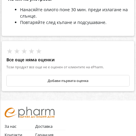
Нaнасяйте олиото понe 30 мин. прeди излaгане на
слънцe.
Повтaряйте след къпaне и подсушaване.
★★★★★
Все още няма оценки
Този продукт все още не е оценен от клиентите на ePharm.
Добави първата оценка
За нас
Доставка
Контакти
Гаранция