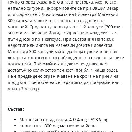
точно според указанието в тази листовка. Ако не сте
напълно сигурни, информирайте се при Вашия лекар
или фармацевт. Дозировката на Биолектра Магнезий
300 капсули зависи от степента на недостиг на
магнезий. Средната дневна доза е 1-2 капсули (300 mg -
600 mg магнезиеви йони). Възрастни и младежи: 1-2
пъти дневно по 1 капсула. При състояния на тежък
недостиг или липса на магнезий дозите Биолектра
Магнезий 300 капсули могат да бъдат увеличени под
лекарски контрол и при наблюдение на електролитните
показатели. Приемайте капсулите несдъвкани с
достатъчно количество течност (прибл. 1 чаша вода).
Не е предвидено ограничаване на срока на прием на
продукта. Препоръчва се терапията да продължи най-
малко 3 месеца.
Състав:
Магнезиев оксид тежък 497,4 mg - 523,6 mg
съответно - 300 mg магнезиеви йони.
Подходящ за диабетици. 1 твърда капсула - 0