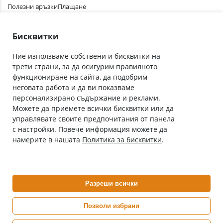
Полезни връзки
Плащане
Лични данни
Как да поръчам
Общи условия
Бисквитки
Ние използваме собствени и бисквитки на
трети страни, за да осигурим правилното
Абонирай се за нашия бюлетин
функциониране на сайта, да подобрим
Имейл адрес
неговата работа и да ви показваме
персонализирано съдържание и реклами.
Можете да приемете всички бисквитки или да
С абонамента се съгласявам с
Политиката за лични данни
.
управлявате своите предпочитания от панела
с настройки. Повече информация можете да
Онлайн аптека, част от аптеки „Ванчева“
намерите в нашата
Политика за бисквитки
.
ePharm.bg е лицензирана онлайн аптека и част от аптеки
„Ванчева“, които повече от 30 години се грижат за здравето на
своите пациенти.
Разреши всички
ePharm е лицензирана онлайн аптека от
Изпълнителна Агенция по Лекарствата
Позволи избрани