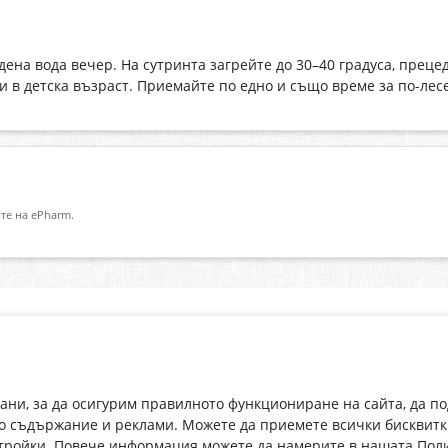
ена вода вечер. На сутринта загрейте до 30–40 градуса, преце
 в детска възраст. Приемайте по едно и също време за по-лес
те на ePharm.
Абонирай се за нашия бюлетин
О
Имейл адрес
eP
„В
с
рани, за да осигурим правилното функциониране на сайта, да п
С абонамента се съгласявам с
Политиката за лични данни
.
о съдържание и реклами. Можете да приемете всички бисквитк
стройки. Повече информация можете да намерите в нашата
Поли