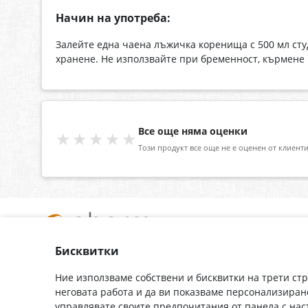
Начин на употреба:
Залейте една чаена лъжичка коренища с 500 мл студ
хранене. Не използвайте при бременност, кърмене и
Все още няма оценки
★★★★★
Този продукт все още не е оценен от клиенти
Бисквитки
За нас
Доставка
Контакти
Гаранция
Ние използваме собствени и бисквитки на трети ст
неговата работа и да ви показваме персонализиран
Полезни връзки
Плащане
управлявате своите предпочитания от панела с на