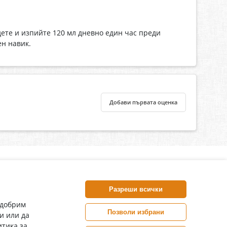
дете и изпийте 120 мл дневно един час преди
ен навик.
Добави първата оценка
нлайн аптека, част от аптеки „Ванчева“
harm.bg е лицензирана онлайн аптека и част от аптеки
Разреши всички
анчева“, които повече от 30 години се грижат за здравето на
воите пациенти.
одобрим
Позволи избрани
и или да
ePharm е лицензирана онлайн аптека от
тика за