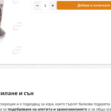
−
+
Добави в количката
милане и сън
екреция и е подходящ за хора, които търсят билкова подкрепа
им за
подобряване на апетита и храносмилането
и за общо ус