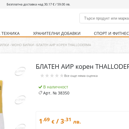
Безплатна доставка над 30.17 € / 59.00 лв.
 ТЕХНИКА
ХРАНИТЕЛНИ ДОБАВКИ
СПОРТ И ФИТНЕ
и
% Хранителни добавки
Болно гърло
Инхалатори
Кости и стави
Храни и напитки
Детска козметика
Уреди
Хигиена на тялото
% Спорт и фитнес
Ваксини
Термометри
Нервна система
Уреди и аксесоари
Козметика за мъже
Хранене
Предпазни стредства
БИЛКИ
›
МОНО БИЛКИ
›
БЛАТЕН АИР КОРЕН THALLODERMA
БЛАТЕН АИР корен THALLOD
Кости и стави
Нервна система
★★★★★
Все още няма оценка
Храносмилателна
Хомеопатия
система
В наличност
Арт. №
38350
.69
.31
1
/ 3
€
лв.