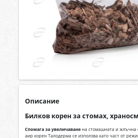
Описание
Билков корен за стомах, хранос
Спомага за увеличаване
на стомашната и жлъчна с
аир корен Талодерма се използва като част от реж