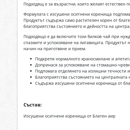
Подходящ е за възрастни, които желаят естествен 
Формулата с изсушени оситнени коренища подпомаг
Продуктът съдържа само растителен корен от блате
благоприятства състоянието и дейността на центра
Подходящо е да включите този билков чай при нужд
спазмите и успокояване на лигавицата. Продуктът н
начин на приготвяне и прием.
Подкрепя нормалното храносмилане и апетит
Допринася за успокояване на стомашно-чревн
Подпомага отделянето на излишни течности и 
Благоприятства състоянието на централната 
Съдържа изсушени оситнени коренища от бла
Състав:
Изсушени оситнени коренища от Блатен аир