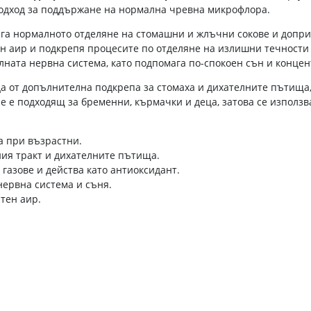
подход за поддържане на нормална чревна микрофлора.
а нормалното отделяне на стомашни и жлъчни сокове и доприн
н аир и подкрепя процесите по отделяне на излишни течности 
лната нервна система, като подпомага по-спокоен сън и конце
а от допълнителна подкрепа за стомаха и дихателните пътища
е е подходящ за бременни, кърмачки и деца, затова се използ
а при възрастни.
ия тракт и дихателните пътища.
газове и действа като антиоксидант.
нервна система и съня.
тен аир.