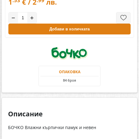
.53
.99
1
€ / 2
лв.
−
+
Добави в количката
ОПАКОВКА
84 броя
Описание
БОЧКО Влажни кърпички памук и невен