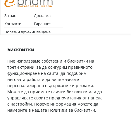
За нас
Доставка
Контакти
Гаранция
Полезни връзки
Плащане
Лични данни
Как да поръчам
Общи условия
Бисквитки
Ние използваме собствени и бисквитки на
трети страни, за да осигурим правилното
Абонирай се за нашия бюлетин
функциониране на сайта, да подобрим
Имейл адрес
неговата работа и да ви показваме
персонализирано съдържание и реклами.
Можете да приемете всички бисквитки или да
С абонамента се съгласявам с
Политиката за лични данни
.
управлявате своите предпочитания от панела
с настройки. Повече информация можете да
Онлайн аптека, част от аптеки „Ванчева“
намерите в нашата
Политика за бисквитки
.
ePharm.bg е лицензирана онлайн аптека и част от аптеки
„Ванчева“, които повече от 30 години се грижат за здравето на
своите пациенти.