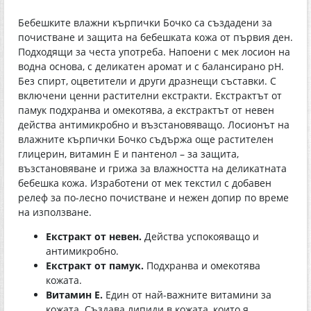
Бебешките влажни кърпички Бочко са създадени за
почистване и защита на бебешката кожа от първия ден.
Подходящи за честа употреба. Напоени с мек лосион на
водна основа, с деликатен аромат и с балансирано рН.
Без спирт, оцветители и други дразнещи съставки. С
включени ценни растителни екстракти. Екстрактът от
памук подхранва и омекотява, а екстрактът от невен
действа антимикробно и възстановяващо. Лосионът на
влажните кърпички Бочко съдържа още растителен
глицерин, витамин Е и пантенол – за защита,
възстановяване и грижа за влажността на деликатната
бебешка кожа. Изработени от мек текстил с добавен
релеф за по-лесно почистване и нежен допир по време
на използване.
Екстракт от невен.
Действа успокояващо и
антимикробно.
Екстракт от памук.
Подхранва и омекотява
кожата.
Витамин Е.
Един от най-важните витамини за
кожата. Създава липиди в кожата, които я