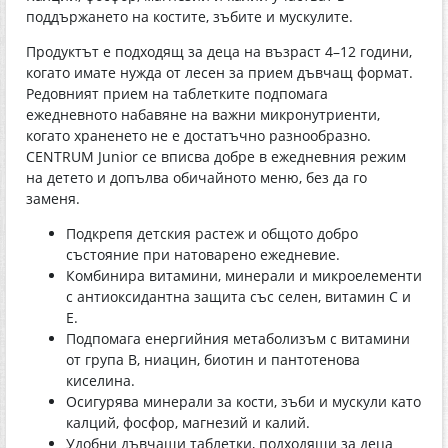
поддържането на костите, зъбите и мускулите.
Продуктът е подходящ за деца на възраст 4–12 години,
когато имате нужда от лесен за прием дъвчащ формат.
Редовният прием на таблетките подпомага
ежедневното набавяне на важни микронутриенти,
когато храненето не е достатъчно разнообразно.
CENTRUM Junior се вписва добре в ежедневния режим
на детето и допълва обичайното меню, без да го
заменя.
Подкрепя детския растеж и общото добро
състояние при натоварено ежедневие.
Комбинира витамини, минерали и микроелементи
с антиоксидантна защита със селен, витамин С и
Е.
Подпомага енергийния метаболизъм с витамини
от група В, ниацин, биотин и пантотенова
киселина.
Осигурява минерали за кости, зъби и мускули като
калций, фосфор, магнезий и калий.
Удобни дъвчащи таблетки, подходящи за деца