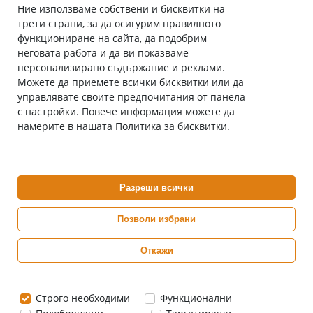
Ние използваме собствени и бисквитки на
трети страни, за да осигурим правилното
Абонирай се за нашия бюлетин
функциониране на сайта, да подобрим
Имейл адрес
неговата работа и да ви показваме
персонализирано съдържание и реклами.
Можете да приемете всички бисквитки или да
С абонамента се съгласявам с
Политиката за лични данни
.
управлявате своите предпочитания от панела
с настройки. Повече информация можете да
Онлайн аптека, част от аптеки „Ванчева“
намерите в нашата
Политика за бисквитки
.
ePharm.bg е лицензирана онлайн аптека и част от аптеки
„Ванчева“, които повече от 30 години се грижат за здравето на
своите пациенти.
Разреши всички
ePharm е лицензирана онлайн аптека от
Изпълнителна Агенция по Лекарствата
Позволи избрани
Откажи
0882 444 666
Понеделник ÷ Петък: 9:00 ÷ 18:00 часа
Строго необходими
Функционални