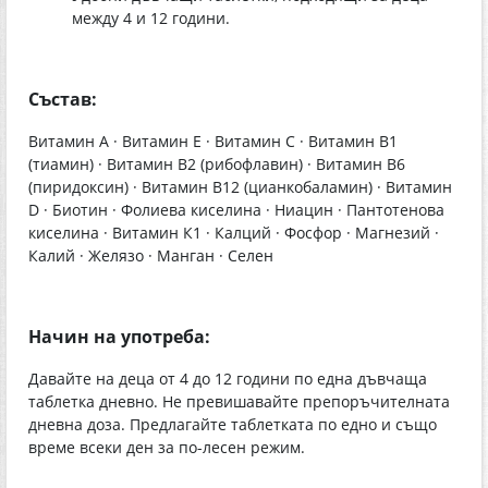
между 4 и 12 години.
Състав:
Витамин А · Витамин Е · Витамин С · Витамин В1
(тиамин) · Витамин В2 (рибофлавин) · Витамин В6
(пиридоксин) · Витамин В12 (цианкобаламин) · Витамин
D · Биотин · Фолиева киселина · Ниацин · Пантотенова
киселина · Витамин К1 · Калций · Фосфор · Магнезий ·
Калий · Желязо · Манган · Селен
Начин на употреба:
Давайте на деца от 4 до 12 години по една дъвчаща
таблетка дневно. Не превишавайте препоръчителната
дневна доза. Предлагайте таблетката по едно и също
време всеки ден за по-лесен режим.