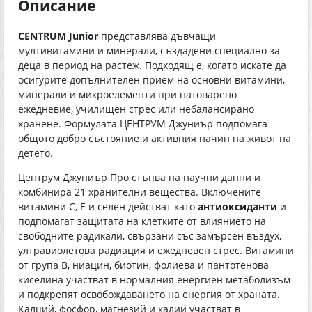
Описание
CENTRUM Junior
представлява дъвчащи
мултивитамини и минерали, създадени специално за
деца в период на растеж. Подходящ е, когато искате да
осигурите допълнителен прием на основни витамини,
минерали и микроелементи при натоварено
ежедневие, училищен стрес или небалансирано
хранене. Формулата ЦЕНТРУМ Джуниър подпомага
общото добро състояние и активния начин на живот на
детето.
Центрум Джуниър Про стъпва на научни данни и
комбинира 21 хранителни вещества. Включените
витамини С, Е и селен действат като
антиоксиданти
и
подпомагат защитата на клетките от влиянието на
свободните радикали, свързани със замърсен въздух,
ултравиолетова радиация и ежедневен стрес. Витамини
от група В, ниацин, биотин, фолиева и пантотенова
киселина участват в нормалния енергиен метаболизъм
и подкрепят освобождаването на енергия от храната.
Калций, фосфор, магнезий и калий участват в