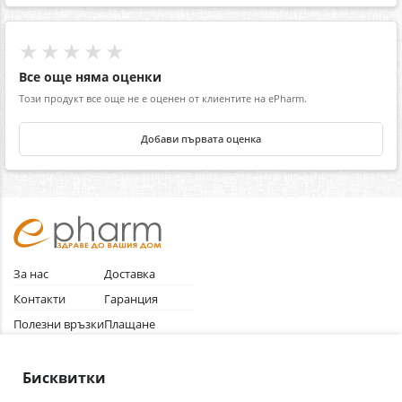
★★★★★
Все още няма оценки
Този продукт все още не е оценен от клиентите на ePharm.
Добави първата оценка
За нас
Доставка
Контакти
Гаранция
Полезни връзки
Плащане
Лични данни
Как да поръчам
Общи условия
Бисквитки