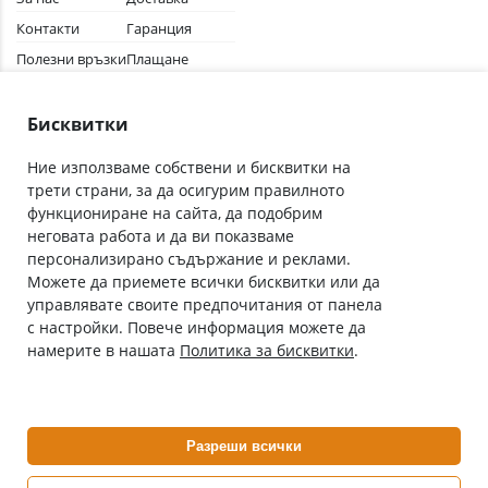
Контакти
Гаранция
Полезни връзки
Плащане
Лични данни
Как да поръчам
Общи условия
Бисквитки
Ние използваме собствени и бисквитки на
трети страни, за да осигурим правилното
Абонирай се за нашия бюлетин
функциониране на сайта, да подобрим
Имейл адрес
неговата работа и да ви показваме
персонализирано съдържание и реклами.
Можете да приемете всички бисквитки или да
С абонамента се съгласявам с
Политиката за лични данни
.
управлявате своите предпочитания от панела
с настройки. Повече информация можете да
Онлайн аптека, част от аптеки „Ванчева“
намерите в нашата
Политика за бисквитки
.
ePharm.bg е лицензирана онлайн аптека и част от аптеки
„Ванчева“, които повече от 30 години се грижат за здравето на
своите пациенти.
Разреши всички
ePharm е лицензирана онлайн аптека от
Изпълнителна Агенция по Лекарствата