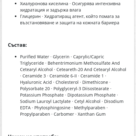
Хиалуронова киселина · Осигурява интензивна
хидратация и задържа влага
Глицерин · Хидратиращ агент, който помага за
възстановяване и защита на кожната бариера
Състав:
Purified Water · Glycerin · Caprylic/Capric
Triglyceride · Behentrimonium Methosulfate And
Cetearyl Alcohol · Ceteareth-20 And Cetearyl Alcohol
· Ceramide 3 · Ceramide 6-II · Ceramide 1 ·
Hyaluronic Acid · Cholesterol · Dimethicone ·
Polysorbate 20 · Polyglyceryl-3 Diisostearate ·
Potassium Phosphate · Dipotassium Phosphate ·
Sodium Lauroyl Lactylate · Cetyl Alcohol · Disodium
EDTA · Phytosphingosine · Methylparaben ·
Propylparaben · Carbomer · Xanthan Gum