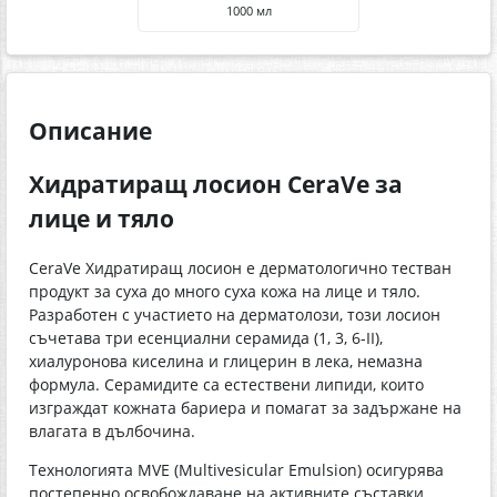
1000 мл
Описание
Хидратиращ лосион CeraVe за
лице и тяло
CeraVe Хидратиращ лосион е дерматологично тестван
продукт за суха до много суха кожа на лице и тяло.
Разработен с участието на дерматолози, този лосион
съчетава три есенциални серамида (1, 3, 6-II),
хиалуронова киселина и глицерин в лека, немазна
формула. Серамидите са естествени липиди, които
изграждат кожната бариера и помагат за задържане на
влагата в дълбочина.
Технологията MVE (Multivesicular Emulsion) осигурява
постепенно освобождаване на активните съставки,