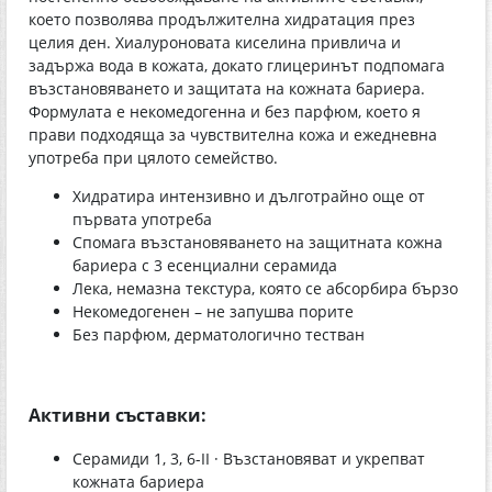
което позволява продължителна хидратация през
целия ден. Хиалуроновата киселина привлича и
задържа вода в кожата, докато глицеринът подпомага
възстановяването и защитата на кожната бариера.
Формулата е некомедогенна и без парфюм, което я
прави подходяща за чувствителна кожа и ежедневна
употреба при цялото семейство.
Хидратира интензивно и дълготрайно още от
първата употреба
Спомага възстановяването на защитната кожна
бариера с 3 есенциални серамида
Лека, немазна текстура, която се абсорбира бързо
Некомедогенен – не запушва порите
Без парфюм, дерматологично тестван
Активни съставки:
Серамиди 1, 3, 6-II · Възстановяват и укрепват
кожната бариера