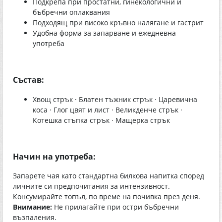
Подкрепа при простатни, гинекологични и
бъбречни оплаквания
Подходящ при високо кръвно налягане и гастрит
Удобна форма за запарване и ежедневна
употреба
Състав:
Хвощ стрък · Блатен тъжник стрък · Царевична
коса · Глог цвят и лист · Великденче стрък ·
Котешка стъпка стрък · Мащерка стрък
Начин на употреба:
Запарете чая като стандартна билкова напитка според
личните си предпочитания за интензивност.
Консумирайте топъл, по време на почивка през деня.
Внимание:
Не прилагайте при остри бъбречни
възпаления.