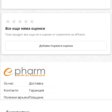
★★★★★
Все още няма оценки
Този продукт все още не е оценен от клиентите на ePharm.
Добави първата оценка
За нас
Доставка
Контакти
Гаранция
Полезни връзки
Плащане
Лични данни
Как да поръчам
Общи условия