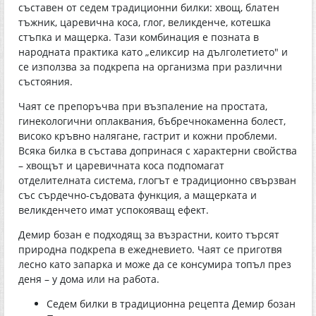
съставен от седем традиционни билки: хвощ, блатен
тъжник, царевична коса, глог, великденче, котешка
стъпка и мащерка. Тази комбинация е позната в
народната практика като „еликсир на дълголетието" и
се използва за подкрепа на организма при различни
състояния.
Чаят се препоръчва при възпаление на простата,
гинекологични оплаквания, бъбречнокаменна болест,
високо кръвно налягане, гастрит и кожни проблеми.
Всяка билка в състава допринася с характерни свойства
– хвощът и царевичната коса подпомагат
отделителната система, глогът е традиционно свързван
със сърдечно-съдовата функция, а мащерката и
великденчето имат успокояващ ефект.
Демир бозан е подходящ за възрастни, които търсят
природна подкрепа в ежедневието. Чаят се приготвя
лесно като запарка и може да се консумира топъл през
деня – у дома или на работа.
Седем билки в традиционна рецепта Демир бозан