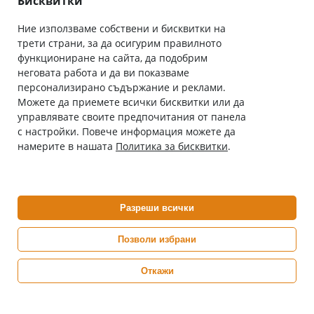
Бисквитки
Ние използваме собствени и бисквитки на
трети страни, за да осигурим правилното
Абонирай се за нашия бюлетин
функциониране на сайта, да подобрим
Имейл адрес
неговата работа и да ви показваме
персонализирано съдържание и реклами.
Можете да приемете всички бисквитки или да
С абонамента се съгласявам с
Политиката за лични данни
.
управлявате своите предпочитания от панела
с настройки. Повече информация можете да
Онлайн аптека, част от аптеки „Ванчева“
намерите в нашата
Политика за бисквитки
.
ePharm.bg е лицензирана онлайн аптека и част от аптеки
„Ванчева“, които повече от 30 години се грижат за здравето на
своите пациенти.
Разреши всички
ePharm е лицензирана онлайн аптека от
Изпълнителна Агенция по Лекарствата
Позволи избрани
Откажи
0882 444 666
Понеделник ÷ Петък: 9:00 ÷ 18:00 часа