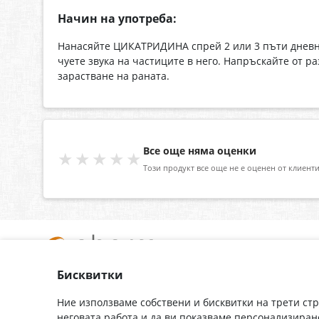
Начин на употреба:
Нанасяйте ЦИКАТРИДИНА спрей 2 или 3 пъти дневно
чуете звука на частиците в него. Напръскайте от р
зарастване на раната.
Все още няма оценки
★★★★★
Този продукт все още не е оценен от клиенти
Бисквитки
За нас
Доставка
Контакти
Гаранция
Ние използваме собствени и бисквитки на трети ст
неговата работа и да ви показваме персонализиран