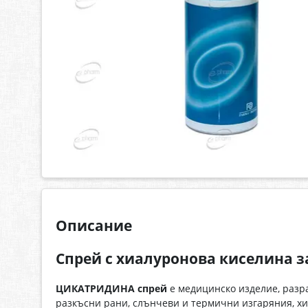
Описание
Спрей с хиалуронова киселина з
ЦИКАТРИДИНА спрей
е медицинско изделие, разр
разкъсни рани, слънчеви и термични изгаряния, хи