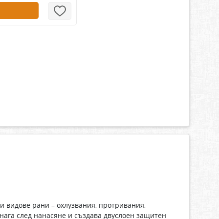
 видове рани – охлузвания, протривания,
днага след нанасяне и създава двуслоен защитен