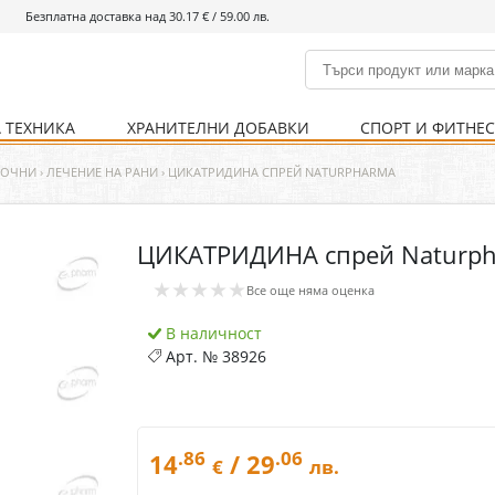
Безплатна доставка над 30.17 € / 59.00 лв.
 ТЕХНИКА
ХРАНИТЕЛНИ ДОБАВКИ
СПОРТ И ФИТНЕ
и
% Хранителни добавки
Болно гърло
Инхалатори
Кости и стави
Храни и напитки
Детска козметика
Уреди
Хигиена на тялото
% Спорт и фитнес
Ваксини
Термометри
Нервна система
Уреди и аксесоари
Козметика за мъже
Хранене
Предпазни стредства
ЗОЧНИ
›
ЛЕЧЕНИЕ НА РАНИ
›
ЦИКАТРИДИНА СПРЕЙ NATURPHARMA
ЦИКАТРИДИНА спрей Naturp
Кости и стави
Нервна система
★★★★★
Все още няма оценка
Храносмилателна
Хомеопатия
система
В наличност
Арт. №
38926
.86
.06
14
/ 29
€
лв.