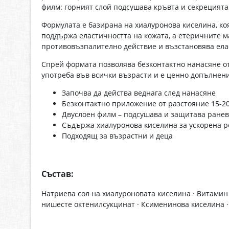
филм: горният слой подсушава кръвта и секрецията
Формулата е базирана на хиалуронова киселина, ко
поддържа еластичността на кожата, а етеричните м
противовъзпалително действие и възстановява ела
Спрей формата позволява безконтактно нанасяне от
употреба във всички възрасти и е ценно допълнен
Започва да действа веднага след нанасяне
Безконтактно приложение от разстояние 15-2
Двуслоен филм – подсушава и защитава ранев
Съдържа хиалуронова киселина за ускорена 
Подходящ за възрастни и деца
Състав:
Натриева сол на хиалуроновата киселина · Витамин 
нишесте октенилсукцинат · Ксименинова киселина · 