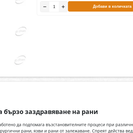
−
+
Добави в количката
а бързо заздравяване на рани
аботено да подпомага възстановителните процеси при различни
рургични рани, язви и рани от залежаване. Спреят действа ве