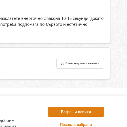
зклатете енергично флакона 10-15 секунди, докато
 употреба подпомага по-бързото и естетично
Добави първата оценка
нлайн аптека, част от аптеки „Ванчева“
harm.bg е лицензирана онлайн аптека и част от аптеки
Разреши всички
анчева“, които повече от 30 години се грижат за здравето на
воите пациенти.
одобрим
Позволи избрани
и или да