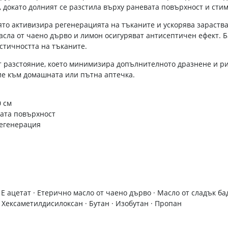
, докато долният се разстила върху раневата повърхност и сти
ято активизира регенерацията на тъканите и ускорява зараства
асла от чаено дърво и лимон осигуряват антисептичен ефект. 
стичността на тъканите.
 разстояние, което минимизира допълнителното дразнене и ри
ие към домашната или пътна аптечка.
0 см
ата повърхност
регенерация
Е ацетат · Етерично масло от чаено дърво · Масло от сладък ба
Хексаметилдисилоксан · Бутан · Изобутан · Пропан