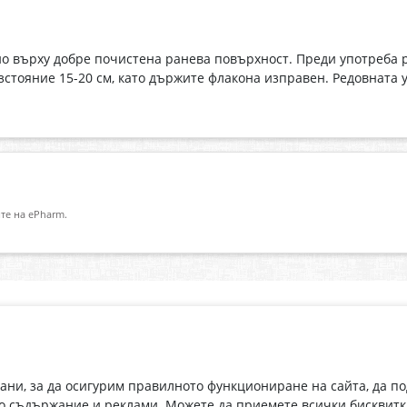
 върху добре почистена ранева повърхност. Преди употреба ра
азстояние 15-20 см, като държите флакона изправен. Редовната
те на ePharm.
Абонирай се за нашия бюлетин
О
Имейл адрес
eP
„В
с
рани, за да осигурим правилното функциониране на сайта, да п
С абонамента се съгласявам с
Политиката за лични данни
.
о съдържание и реклами. Можете да приемете всички бисквитк