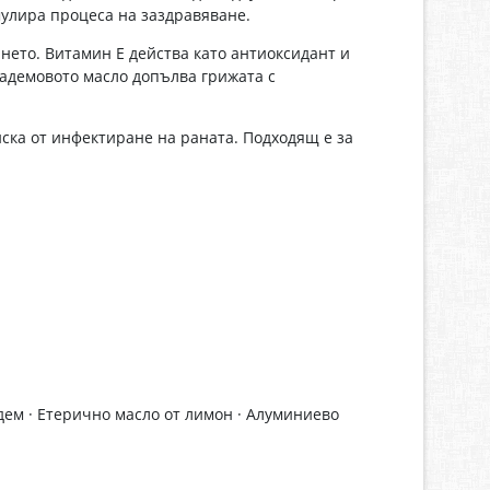
мулира процеса на заздравяване.
нето. Витамин Е действа като антиоксидант и
Бадемовото масло допълва грижата с
ска от инфектиране на раната. Подходящ е за
дем · Етерично масло от лимон · Алуминиево