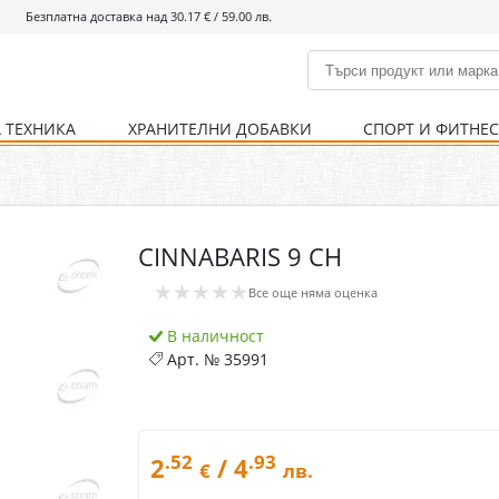
Безплатна доставка над 30.17 € / 59.00 лв.
 ТЕХНИКА
ХРАНИТЕЛНИ ДОБАВКИ
СПОРТ И ФИТНЕ
и
% Хранителни добавки
Болно гърло
Инхалатори
Кости и стави
Храни и напитки
Детска козметика
Уреди
Хигиена на тялото
% Спорт и фитнес
Ваксини
Термометри
Нервна система
Уреди и аксесоари
Козметика за мъже
Хранене
Предпазни стредства
CINNABARIS 9 CH
Кости и стави
Нервна система
★★★★★
Все още няма оценка
Храносмилателна
Хомеопатия
система
В наличност
Арт. №
35991
.52
.93
2
/ 4
€
лв.