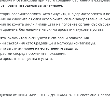
низма и се използва при често срещани състояния в ежедневие
 се правят твърдения за излекуване.
оториноларингологията, като синузити, и в дерматологията и в
е на синусите с болки около очите, силно зачервяване на очит
ения по кожата и/или лигавицата на половите органи със сърбе
 хранене, без наличие на силни ароматни вкусове в устата.
ята, включително синузити и свързани оплаквания.
ни състояния като брадавици и молускум контагиозум.
ята за стимулиране на естествените защити.
зрастни според посочените показания.
и ароматни вещества в устата.
и дневно от ЦИНАБАРИС 9СН и ДУЛКАМАРА 9СН системно. Спазв