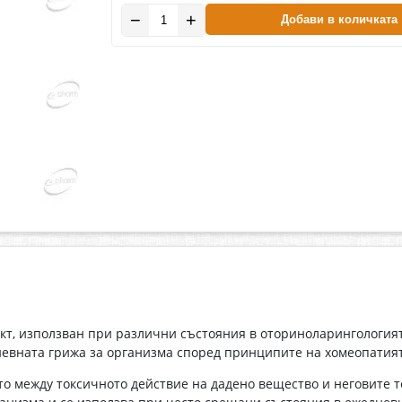
−
+
Добави в количката
кт, използван при различни състояния в оториноларингологият
дневната грижа за организма според принципите на хомеопатият
о между токсичното действие на дадено вещество и неговите 