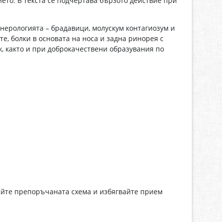
то. В текста се подчертава бързото действие при
енерологията – брадавици, молускум контагиозум и
е, болки в основата на носа и задна ринорея с
ж, както и при доброкачествени образувания по
айте препоръчаната схема и избягвайте прием