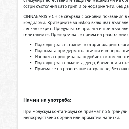
стимулира естествените защитни механизми на орга
остри състояния като грип и ринофарингити, без да
CINNABARIS 9 CH се свързва с основни показания в 
кондиломи. Критериите за избор включват възпалени
лепкав секрет. Продуктът се прилага и при възпал
гениталиите. Препоръчва се прием на разстояние от
Подходящ за състояния в оториноларингологи
Подпомага при дерматологични и венерологич
Използва принципа на подобието в хомеопати
Подходящ за кърмачета, деца, бременни и въ
Приема се на разстояние от хранене, без силн
Начин на употреба:
При молускум контагиозум се приемат по 5 гранул
непосредствено с храна или ароматни напитки.