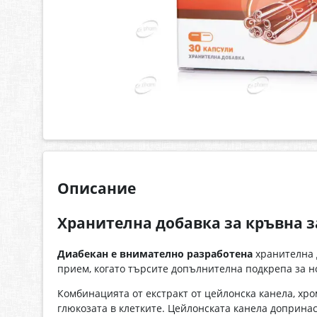
Описание
Хранителна добавка за кръвна з
Диабекан е внимателно разработена
хранителна 
прием, когато търсите допълнителна подкрепа за н
Комбинацията от екстракт от цейлонска канела, хр
глюкозата в клетките. Цейлонската канела допринас