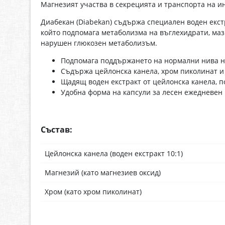
Магнезият участва в секрецията и транспорта на и
Диабекан (Diabekan) съдържа специален воден екст
който подпомага метаболизма на въглехидрати, маз
нарушен глюкозен метаболизъм.
Подпомага поддържането на нормални нива н
Съдържа цейлонска канела, хром пиколинат и
Щадящ воден екстракт от цейлонска канела, 
Удобна форма на капсули за лесен ежедневен
Състав:
Цейлонска канела (воден екстракт 10:1)
Магнезий (като магнезиев оксид)
Хром (като хром пиколинат)