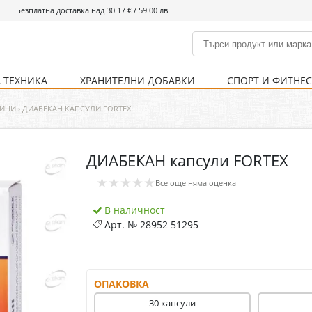
Безплатна доставка над 30.17 € / 59.00 лв.
 ТЕХНИКА
ХРАНИТЕЛНИ ДОБАВКИ
СПОРТ И ФИТНЕ
и
% Хранителни добавки
Болно гърло
Инхалатори
Кости и стави
Храни и напитки
Детска козметика
Уреди
Хигиена на тялото
% Спорт и фитнес
Ваксини
Термометри
Нервна система
Уреди и аксесоари
Козметика за мъже
Хранене
Предпазни стредства
ТИЦИ
›
ДИАБЕКАН КАПСУЛИ FORTEX
ДИАБЕКАН капсули FORTEX
Кости и стави
Нервна система
★★★★★
Все още няма оценка
Храносмилателна
Хомеопатия
система
В наличност
Арт. №
28952 51295
ОПАКОВКА
30 капсули