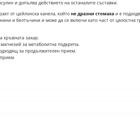
нсулин и допълва действието на останалите съставки.
ракт от цейлонска канела, който
не дразни стомаха
и е подход
нини и белтъчини и може да се включи като част от цялостна 
а кръвната захар.
 магнезий за метаболитна подкрепа.
подходящ за продължителен прием.
 прием.