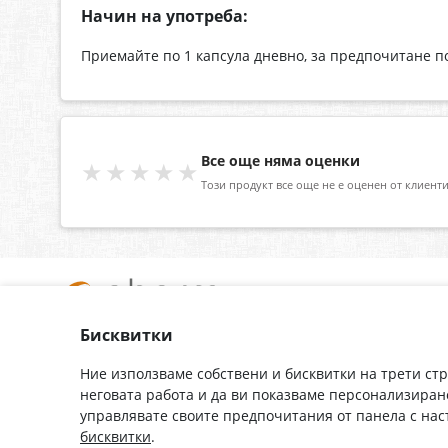
Начин на употреба:
Приемайте по 1 капсула дневно, за предпочитане п
Все още няма оценки
★★★★★
Този продукт все още не е оценен от клиенти
Бисквитки
За нас
Доставка
Контакти
Гаранция
Ние използваме собствени и бисквитки на трети ст
неговата работа и да ви показваме персонализиран
Полезни връзки
Плащане
управлявате своите предпочитания от панела с на
Лични данни
Как да поръчам
бисквитки
.