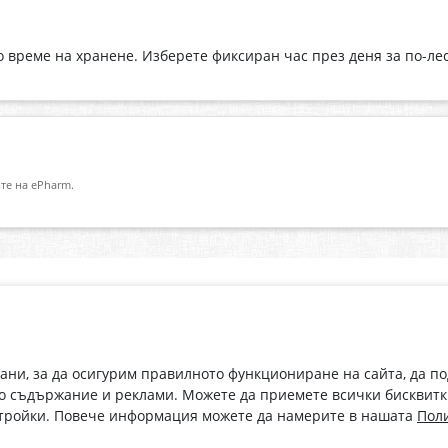
о време на хранене. Изберете фиксиран час през деня за по-ле
те на ePharm.
Абонирай се за нашия бюлетин
О
Имейл адрес
eP
„В
с
рани, за да осигурим правилното функциониране на сайта, да п
С абонамента се съгласявам с
Политиката за лични данни
.
о съдържание и реклами. Можете да приемете всички бисквитк
стройки. Повече информация можете да намерите в нашата
Поли