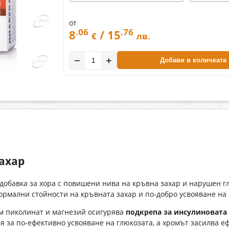
от
.06
.76
8
/ 15
€
лв.
−
+
Добави в количката
ахар
добавка за хора с повишени нива на кръвна захар и нарушен 
ормални стойности на кръвната захар и по-добро усвояване на 
ом пиколинат и магнезий осигурява
подкрепа за инсулиновата
я за по-ефективно усвояване на глюкозата, а хромът засилва е