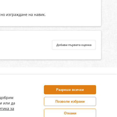
сно изграждане на навик.
Добави първата оценка
нлайн аптека, част от аптеки „Ванчева“
harm.bg е лицензирана онлайн аптека и част от аптеки
Разреши всички
анчева“, които повече от 30 години се грижат за здравето на
воите пациенти.
одобрим
Позволи избрани
и или да
ePharm е лицензирана онлайн аптека от
тика за
Изпълнителна Агенция по Лекарствата
Откажи