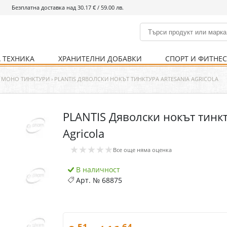
Безплатна доставка над 30.17 € / 59.00 лв.
 ТЕХНИКА
ХРАНИТЕЛНИ ДОБАВКИ
СПОРТ И ФИТНЕ
и
% Хранителни добавки
Болно гърло
Инхалатори
Кости и стави
Храни и напитки
Детска козметика
Уреди
Хигиена на тялото
% Спорт и фитнес
Ваксини
Термометри
Нервна система
Уреди и аксесоари
Козметика за мъже
Хранене
Предпазни стредства
МОНО ТИНКТУРИ
›
PLANTIS ДЯВОЛСКИ НОКЪТ ТИНКТУРА ARTESANIA AGRICOLA
PLANTIS Дяволски нокът тинкт
Кости и стави
Нервна система
Agricola
Храносмилателна
Хомеопатия
★★★★★
система
Все още няма оценка
В наличност
Арт. №
68875
.51
.64