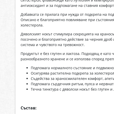
ситостерол, флавоноиди като лутеолин и кемпферол,
антиоксидант и за подпомагане на ставния комфорт
Добавката се прилага при нужда от подкрепа на по
Описано е благоприятно повлияване при състояния,
холестерола.
Дяволският нокът стимулира секрецията на храносм
посочено и благоприятно действие за черния дроб 
система и чувството на тревожност.
Продуктът е без глутен и лактоза. Подходящ е като 
разнообразното хранене и се използва според пре
Подпомага нормалното състояние и подвижнос
Осигурява растителна подкрепа за холестерол
Съдейства за храносмилателен комфорт, апети
Подпомага сърдечния ритъм, пулса и нервнат
Течна тинктура с дяволски нокът без глутен и 
Състав: