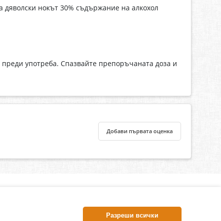
на дяволски нокът 30% съдържание на алкохол
е преди употреба. Спазвайте препоръчаната доза и
Добави първата оценка
нлайн аптека, част от аптеки „Ванчева“
harm.bg е лицензирана онлайн аптека и част от аптеки
Разреши всички
анчева“, които повече от 30 години се грижат за здравето на