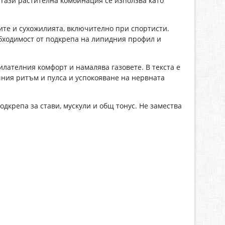
 Тази растителна комбинация се използва като
ите и сухожилията, включително при спортисти.
обходимост от подкрепа на липидния профил и
лателния комфорт и намалява газовете. В текста е
чния ритъм и пулса и успокояване на нервната
одкрепа за стави, мускули и общ тонус. Не замества