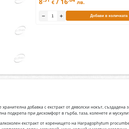
8
/ 16
€
лв.
−
+
Добави в количката
е хранителна добавка с екстракт от дяволски нокът, създадена
лна подкрепа при дискомфорт в гърба, таза, коленете и мускули
алкохолен екстракт от коренището на Harpagophytum procumbe