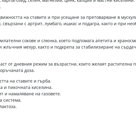
 харпагозид, селен, магнезий, цинк, калций и мастни киселини.
.
движността на ставите и при усещане за претоварване в мускул
 свързани с артрит, лумбаго, ишиас и подагра, както и при не
илателни сокове и слюнка, което подпомага апетита и храносми
и жлъчния мехур, както и подкрепа за стабилизиране на сърде
част от дневния режим за възрастни, които желаят растителна п
поръчаната доза.
тта на ставите и гърба.
а и пикочната киселина.
т и намаляване на газовете.
а система.
лактоза.