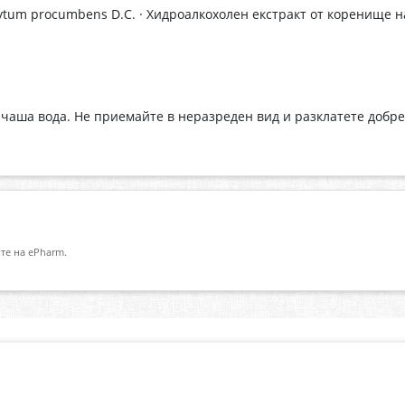
tum procumbens D.C. · Хидроалкохолен екстракт от коренище 
 чаша вода. Не приемайте в неразреден вид и разклатете добр
те на ePharm.
Абонирай се за нашия бюлетин
О
Имейл адрес
eP
„В