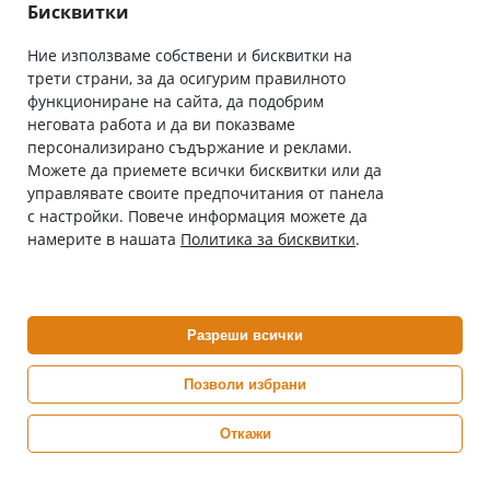
Общи условия
Бисквитки
Ние използваме собствени и бисквитки на
трети страни, за да осигурим правилното
Абонирай се за нашия бюлетин
функциониране на сайта, да подобрим
Имейл адрес
неговата работа и да ви показваме
персонализирано съдържание и реклами.
Можете да приемете всички бисквитки или да
С абонамента се съгласявам с
Политиката за лични данни
.
управлявате своите предпочитания от панела
с настройки. Повече информация можете да
Онлайн аптека, част от аптеки „Ванчева“
намерите в нашата
Политика за бисквитки
.
ePharm.bg е лицензирана онлайн аптека и част от аптеки
„Ванчева“, които повече от 30 години се грижат за здравето на
своите пациенти.
Разреши всички
ePharm е лицензирана онлайн аптека от
Изпълнителна Агенция по Лекарствата
Позволи избрани
Откажи
0882 444 666
Понеделник ÷ Петък: 9:00 ÷ 18:00 часа