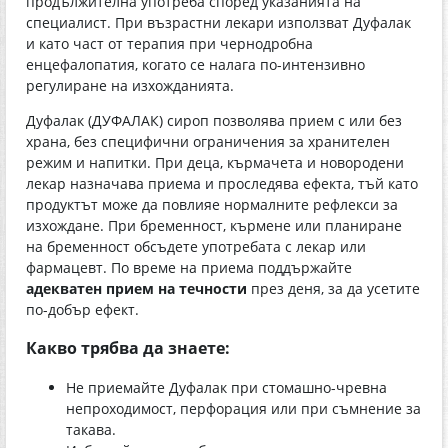
продължителна употреба според указанията на
специалист. При възрастни лекари използват Дуфалак
и като част от терапия при чернодробна
енцефалопатия, когато се налага по-интензивно
регулиране на изхожданията.
Дуфалак (ДУФАЛАК) сироп позволява прием с или без
храна, без специфични ограничения за хранителен
режим и напитки. При деца, кърмачета и новородени
лекар назначава приема и проследява ефекта, тъй като
продуктът може да повлияе нормалните рефлекси за
изхождане. При бременност, кърмене или планиране
на бременност обсъдете употребата с лекар или
фармацевт. По време на приема поддържайте
адекватен прием на течности
през деня, за да усетите
по-добър ефект.
Какво трябва да знаете:
Не приемайте Дуфалак при стомашно-чревна
непроходимост, перфорация или при съмнение за
такава.