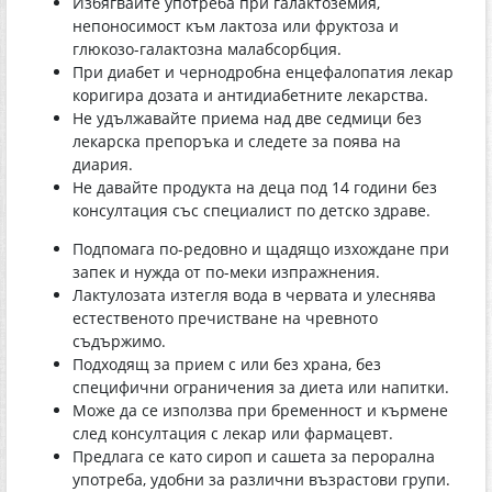
Избягвайте употреба при галактоземия,
непоносимост към лактоза или фруктоза и
глюкозо-галактозна малабсорбция.
При диабет и чернодробна енцефалопатия лекар
коригира дозата и антидиабетните лекарства.
Не удължавайте приема над две седмици без
лекарска препоръка и следете за поява на
диария.
Не давайте продукта на деца под 14 години без
консултация със специалист по детско здраве.
Подпомага по-редовно и щадящо изхождане при
запек и нужда от по-меки изпражнения.
Лактулозата изтегля вода в червата и улеснява
естественото пречистване на чревното
съдържимо.
Подходящ за прием с или без храна, без
специфични ограничения за диета или напитки.
Може да се използва при бременност и кърмене
след консултация с лекар или фармацевт.
Предлага се като сироп и сашета за перорална
употреба, удобни за различни възрастови групи.