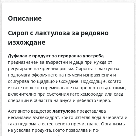
Описание
Сироп с лактулоза за редовно
изхождане
Дуфалак е продукт за перорална употреба
,
предназначен за възрастни и деца при нужда от
регулиране на чревния ритъм. Сиропът с лактулоза
подпомага оформянето на по-меки изпражнения и
осигурява по-щадящо изхождане. Подходящ е, когато
искате по-лесно преминаване на чревното съдържимо,
включително при състояния като хемороиди или след
операции в областта на ануса и дебелото черво.
Активното вещество
лактулоза
представлява
несмилаем въглехидрат, който изтегля вода в червата и
така подпомага естественото пречистване. Организмът
не усвоява продукта, което позволява и по-