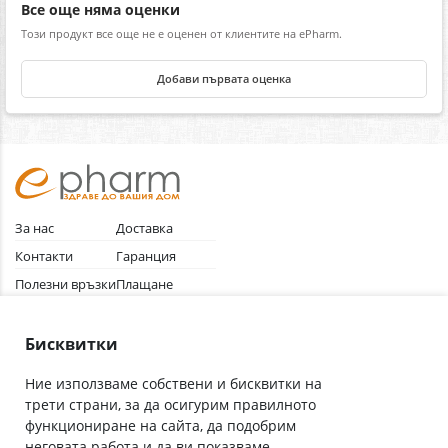
Все още няма оценки
Този продукт все още не е оценен от клиентите на ePharm.
Добави първата оценка
За нас
Доставка
Контакти
Гаранция
Полезни връзки
Плащане
Лични данни
Как да поръчам
Общи условия
Бисквитки
Ние използваме собствени и бисквитки на
трети страни, за да осигурим правилното
Абонирай се за нашия бюлетин
функциониране на сайта, да подобрим
Имейл адрес
неговата работа и да ви показваме