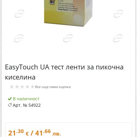
EasyTouch UA тест ленти за пикочна
киселина
★★★★★
Все още няма оценка
В наличност
Арт. №
54922
.30
.66
21
/ 41
€
лв.