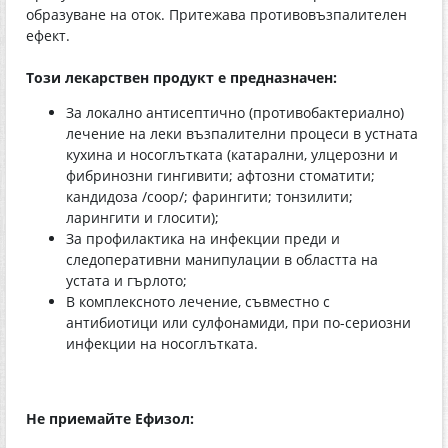
образуване на оток. Притежава противовъзпалителен
ефект.
Този лекарствен продукт е предназначен:
За локално антисептично (противобактериално)
лечение на леки възпалителни процеси в устната
кухина и носоглътката (катарални, улцерозни и
фибринозни гингивити; афтозни стоматити;
кандидоза /соор/; фарингити; тонзилити;
ларингити и глосити);
За профилактика на инфекции преди и
следоперативни манипулации в областта на
устата и гърлото;
В комплексното лечение, съвместно с
антибиотици или сулфонамиди, при по-сериозни
инфекции на носоглътката.
Не приемайте Ефизол: