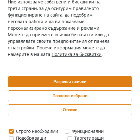
Ние използваме собствени и бисквитки на
трети страни, за да осигурим правилното
Абонирай се за нашия бюлетин
функциониране на сайта, да подобрим
Имейл адрес
неговата работа и да ви показваме
персонализирано съдържание и реклами.
Можете да приемете всички бисквитки или да
С абонамента се съгласявам с
Политиката за лични данни
.
управлявате своите предпочитания от панела
с настройки. Повече информация можете да
Онлайн аптека, част от аптеки „Ванчева“
намерите в нашата
Политика за бисквитки
.
ePharm.bg е лицензирана онлайн аптека и част от аптеки
„Ванчева“, които повече от 30 години се грижат за здравето на
своите пациенти.
Разреши всички
ePharm е лицензирана онлайн аптека от
Изпълнителна Агенция по Лекарствата
Позволи избрани
Откажи
0882 444 666
Понеделник ÷ Петък: 9:00 ÷ 18:00 часа
Строго необходими
Функционални
Подобряващи
Таргетиращи
Цените са в евро / лева с включен ДДС