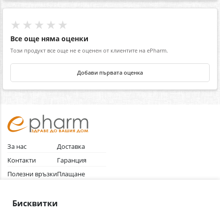
★★★★★
Все още няма оценки
Този продукт все още не е оценен от клиентите на ePharm.
Добави първата оценка
За нас
Доставка
Контакти
Гаранция
Полезни връзки
Плащане
Лични данни
Как да поръчам
Общи условия
Бисквитки