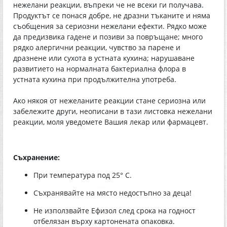
нежелани реакции, въпреки че не всеки ги получава.
Продуктът се понася добре, не дразни тъканите и няма
съобщения за сериозни нежелани ефекти. Рядко може
да предизвика гадене и позиви за повръщане; много
рядко алергични реакции, чувство за парене и
дразнене или сухота в устната кухина; нарушаване
развитието на нормалната бактериална флора в
устната кухина при продължителна употреба.
Ако някоя от нежеланите реакции стане сериозна или
забележите други, неописани в тази листовка нежелани
реакции, моля уведомете Вашия лекар или фармацевт.
Съхранение:
При температура под 25° С.
Съхранявайте на място недостъпно за деца!
Не използвайте Ефизол след срока на годност
отбелязан върху картонената опаковка.