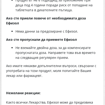
Продуктът не е подходящ за приложение при
деца под 4 години поради риск от попадане на
таблетката в дихателните пътища.
Ако сте приели повече от необходимата доза
Ефизол
Няма данни за предозиране с Ефизол.
Ако сте пропуснали да приемете Ефизол
Не вземайте двойна доза, за да компенсирате
пропуснатата доза. Направете това във времето
на следващия регулярен прием.
Ако имате някакви допълнителни въпроси, свързани с
употребата на този продукт, моля попитайте Вашия
лекар или фармацевт.
Нежелани реакции:
Както всички Лекарства, Ефизол може да предизвика