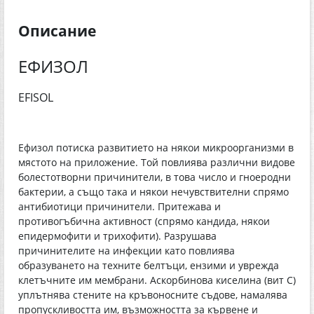
Описание
ЕФИЗОЛ
EFISOL
Ефизол потиска развитието на някои микроорганизми в
мястото на приложение. Той повлиява различни видове
болестотворни причинители, в това число и гноеродни
бактерии, а също така и някои нечувствителни спрямо
антибиотици причинители. Притежава и
противогъбична активност (спрямо кандида, някои
епидермофити и трихофити). Разрушава
причинителите на инфекции като повлиява
образуването на техните белтъци, ензими и уврежда
клетъчните им мембрани. Аскорбинова киселина (вит С)
уплътнява стените на кръвоносните съдове, намалява
пропускливостта им, възможността за кървене и