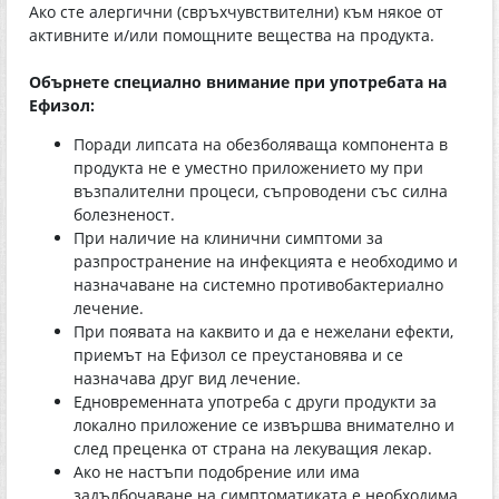
Ако сте алергични (свръхчувствителни) към някое от
активните и/или помощните вещества на продукта.
Обърнете специално внимание при употребата на
Ефизол:
Поради липсата на обезболяваща компонента в
продукта не е уместно приложението му при
възпалителни процеси, съпроводени със силна
болезненост.
При наличие на клинични симптоми за
разпространение на инфекцията е необходимо и
назначаване на системно противобактериално
лечение.
При появата на каквито и да е нежелани ефекти,
приемът на Ефизол се преустановява и се
назначава друг вид лечение.
Едновременната употреба с други продукти за
локално приложение се извършва внимателно и
след преценка от страна на лекуващия лекар.
Ако не настъпи подобрение или има
задълбочаване на симптоматиката е необходима