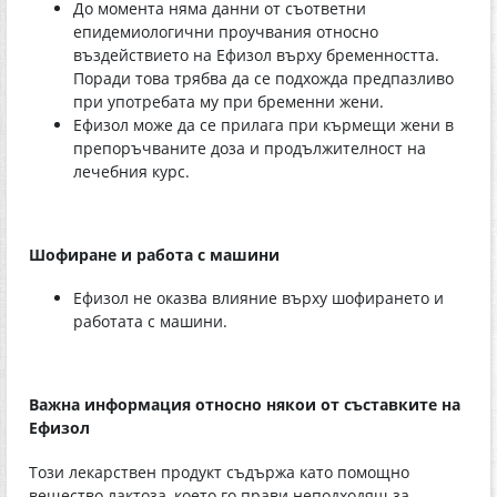
До момента няма данни от съответни
епидемиологични проучвания относно
въздействието на Ефизол върху бременността.
Поради това трябва да се подхожда предпазливо
при употребата му при бременни жени.
Ефизол може да се прилага при кърмещи жени в
препоръчваните доза и продължителност на
лечебния курс.
Шофиране и работа с машини
Ефизол не оказва влияние върху шофирането и
работата с машини.
Важна информация относно някои от съставките на
Ефизол
Този лекарствен продукт съдържа като помощно
вещество лактоза, което го прави неподходящ за