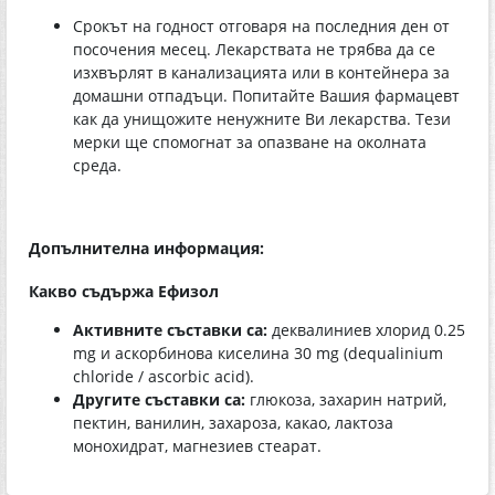
Срокът на годност отговаря на последния ден от
посочения месец. Лекарствата не трябва да се
изхвърлят в канализацията или в контейнера за
домашни отпадъци. Попитайте Вашия фармацевт
как да унищожите ненужните Ви лекарства. Тези
мерки ще спомогнат за опазване на околната
среда.
Допълнителна информация:
Какво съдържа Ефизол
Активните съставки са:
деквалиниев хлорид 0.25
mg и аскорбинова киселина 30 mg (dequalinium
chloride / ascorbic acid).
Другите съставки са:
глюкоза, захарин натрий,
пектин, ванилин, захароза, какао, лактоза
монохидрат, магнезиев стеарат.