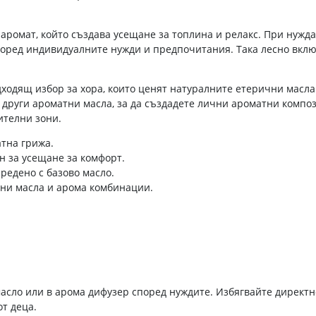
 аромат, който създава усещане за топлина и релакс. При нужд
оред индивидуалните нужди и предпочитания. Така лесно вклю
ходящ избор за хора, които ценят натуралните етерични масла
с други ароматни масла, за да създадете лични ароматни комп
ителни зони.
тна грижа.
н за усещане за комфорт.
редено с базово масло.
ни масла и арома комбинации.
асло или в арома дифузер според нуждите. Избягвайте директ
от деца.