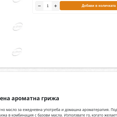
−
+
Добави в количката
вена ароматна грижа
но масло за ежедневна употреба и домашна ароматерапия. Подх
а в комбинация с базови масла. Използвате го, когато желаете