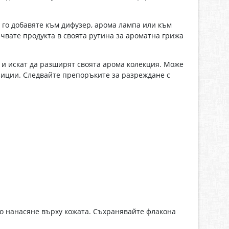
а го добавяте към дифузер, арома лампа или към
чвате продукта в своята рутина за ароматна грижа
 и искат да разширят своята арома колекция. Може
озиции. Следвайте препоръките за разреждане с
но нанасяне върху кожата. Съхранявайте флакона