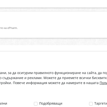
те на ePharm.
Абонирай се за нашия бюлетин
О
Имейл адрес
eP
„В
с
рани, за да осигурим правилното функциониране на сайта, да п
С абонамента се съгласявам с
Политиката за лични данни
.
о съдържание и реклами. Можете да приемете всички бисквитк
стройки. Повече информация можете да намерите в нашата
Поли
ални
Подобряващи
Таргет