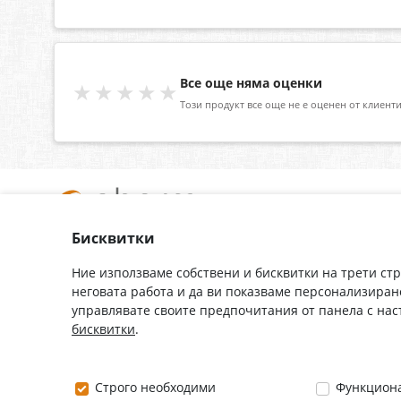
Все още няма оценки
★★★★★
Този продукт все още не е оценен от клиенти
Бисквитки
За нас
Доставка
Контакти
Гаранция
Ние използваме собствени и бисквитки на трети ст
неговата работа и да ви показваме персонализиран
Полезни връзки
Плащане
управлявате своите предпочитания от панела с на
Лични данни
Как да поръчам
бисквитки
.
Общи условия
0882 444 666
Строго необходими
Функцион