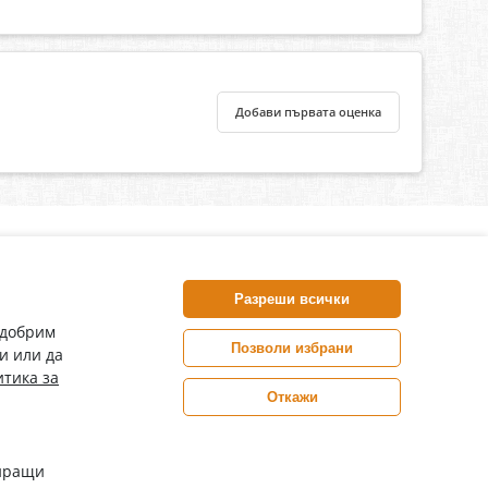
Добави първата оценка
нлайн аптека, част от аптеки „Ванчева“
harm.bg е лицензирана онлайн аптека и част от аптеки
Разреши всички
анчева“, които повече от 30 години се грижат за здравето на
воите пациенти.
одобрим
Позволи избрани
и или да
ePharm е лицензирана онлайн аптека от
тика за
Изпълнителна Агенция по Лекарствата
Откажи
Цените са в евро / лева с включен ДДС
иращи
Copyright© 2026 epharm.bg