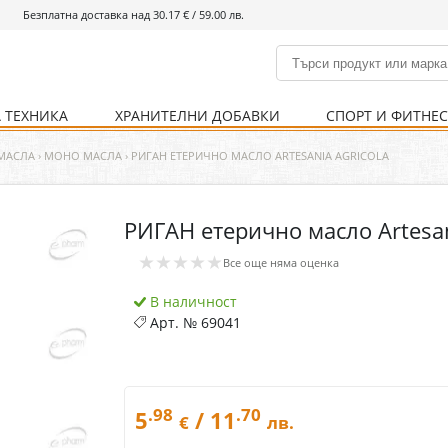
Безплатна доставка над 30.17 € / 59.00 лв.
 ТЕХНИКА
ХРАНИТЕЛНИ ДОБАВКИ
СПОРТ И ФИТНЕ
и
% Хранителни добавки
Болно гърло
Инхалатори
Кости и стави
Храни и напитки
Детска козметика
Уреди
Хигиена на тялото
% Спорт и фитнес
Ваксини
Термометри
Нервна система
Уреди и аксесоари
Козметика за мъже
Хранене
Предпазни стредства
МАСЛА
›
МОНО МАСЛА
›
РИГАН ЕТЕРИЧНО МАСЛО ARTESANIA AGRICOLA
РИГАН етерично масло Artesan
Кости и стави
Нервна система
★★★★★
Все още няма оценка
Храносмилателна
Хомеопатия
система
В наличност
Арт. №
69041
.98
.70
5
/ 11
€
лв.