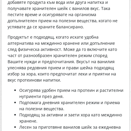
добавяте продукта към вода или друга напитка и
получавате хранителен шейк с ванилов вкус. Така
пестите време и осигурявате на организма
допълнителен прием на полезни вещества, когато не
успявате да се храните балансирано.
Продуктът е подходящ, когато искате удобна
алтернатива на междинно хранене или допълнение
след физическа активност. Може да го включите като
част от разнообразен хранителен режим според
Вашите нужди и предпочитания. Вкусът на ванилия
улеснява редовния прием и прави шейка подходящ
избор за хора, които предпочитат леки и приятни на
вкус протеинови напитки.
Осигурява удобен прием на протеин и растителни
нутриенти през деня.
Подпомага дневния хранителен режим и приема
на полезни вещества.
Подходящ за активни и заети хора като междинно
хранене.
Лесен за приготвяне ванилов шейк за ежедневна