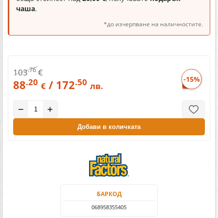
чаша
.
*до изчерпване на наличностите.
.76
103
€
-15%
.20
.50
88
/ 172
€
лв.
−
+
Добави в количката
БАРКОД
068958355405