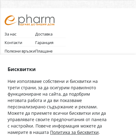
За нас
Доставка
Контакти
Гаранция
Полезни връзки
Плащане
Лични данни
Как да поръчам
Общи условия
Бисквитки
Ние използваме собствени и бисквитки на
трети страни, за да осигурим правилното
Абонирай се за нашия бюлетин
функциониране на сайта, да подобрим
Имейл адрес
неговата работа и да ви показваме
персонализирано съдържание и реклами.
Можете да приемете всички бисквитки или да
С абонамента се съгласявам с
Политиката за лични данни
.
управлявате своите предпочитания от панела
с настройки. Повече информация можете да
Онлайн аптека, част от аптеки „Ванчева“
намерите в нашата
Политика за бисквитки
.