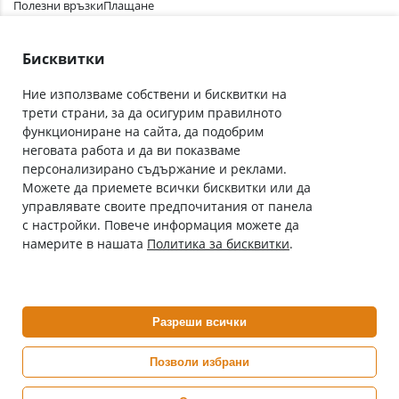
Полезни връзки
Плащане
Лични данни
Как да поръчам
Общи условия
Бисквитки
Ние използваме собствени и бисквитки на
трети страни, за да осигурим правилното
Абонирай се за нашия бюлетин
функциониране на сайта, да подобрим
Имейл адрес
неговата работа и да ви показваме
персонализирано съдържание и реклами.
Можете да приемете всички бисквитки или да
С абонамента се съгласявам с
Политиката за лични данни
.
управлявате своите предпочитания от панела
с настройки. Повече информация можете да
Онлайн аптека, част от аптеки „Ванчева“
намерите в нашата
Политика за бисквитки
.
ePharm.bg е лицензирана онлайн аптека и част от аптеки
„Ванчева“, които повече от 30 години се грижат за здравето на
своите пациенти.
Разреши всички
ePharm е лицензирана онлайн аптека от
Изпълнителна Агенция по Лекарствата
Позволи избрани