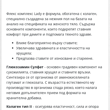
Флекс комплекс Lady е формула, обогатена с колаген,
специално създадена за нежния пол на базата на
анализ на спецификата на женското тяло. Съдържа
основните компоненти, които подкрепят ставния
комфорт при дамите и подпомага тяхното здраве.
Влияе благоприятно върху ставите;
Увеличава здравината и еластичността на
хрущяла;
Предпазва ставите от износване и стареене.
Глюкозамин Сулфат
- основен градивен компонент на
сухожилията, ставния хрущял и ставните връзки.
Синтезира се от организма от аминокиселината
глутамат и глюкозата. С възрастта естественото му
производство в организма спада рязко, което налага
неговия допълнителен прием под формата на
хранителна добавка.
Колаген тип II
- осигурява еластичност, сила и опора