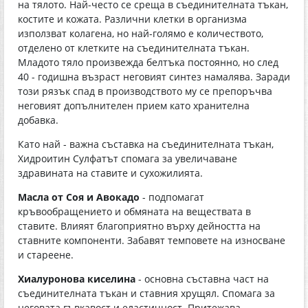
на тялото. Най-често се среща в съединителната тъкан,
костите и кожата. Различни клетки в организма
използват колагена, но най-голямо е количеството,
отделено от клетките на съединителната тъкан.
Младото тяло произвежда белтъка постоянно, но след
40 - годишна възраст неговият синтез намалява. Заради
този рязък спад в производството му се препоръчва
неговият допълнителен прием като хранителна
добавка.
Като най - важна съставка на съединителната тъкан,
Хидроитин Сулфатът спомага за увеличаване
здравината на ставите и сухожилията.
Масла от Соя и Авокадо
- подпомагат
кръвообращението и обмяната на веществата в
ставите. Влияят благоприятно върху дейността на
ставните компоненти. Забавят темповете на износване
и стареене.
Хиалуронова киселина
- основна съставна част на
съединителната тъкан и ставния хрущял. Спомага за
неговата гъвкавост и еластичност. Притежава