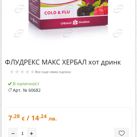
ФЛУДРЕКС МАКС ХЕРБАЛ хот дринк
★★★★★
Все още няма оценка
В наличност
Арт. №
60682
.28
.24
7
/ 14
€
лв.
−
+