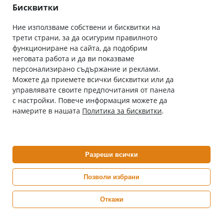
Общи условия
Бисквитки
Ние използваме собствени и бисквитки на
трети страни, за да осигурим правилното
Абонирай се за нашия бюлетин
функциониране на сайта, да подобрим
Имейл адрес
неговата работа и да ви показваме
персонализирано съдържание и реклами.
Можете да приемете всички бисквитки или да
С абонамента се съгласявам с
Политиката за лични данни
.
управлявате своите предпочитания от панела
с настройки. Повече информация можете да
Онлайн аптека, част от аптеки „Ванчева“
намерите в нашата
Политика за бисквитки
.
ePharm.bg е лицензирана онлайн аптека и част от аптеки
„Ванчева“, които повече от 30 години се грижат за здравето на
своите пациенти.
Разреши всички
ePharm е лицензирана онлайн аптека от
Изпълнителна Агенция по Лекарствата
Позволи избрани
Откажи
0882 444 666
Понеделник ÷ Петък: 9:00 ÷ 18:00 часа