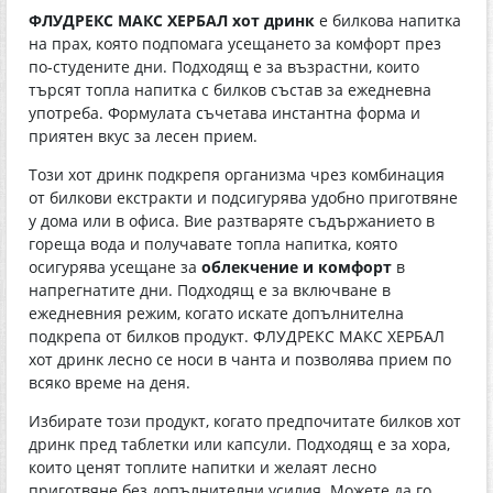
ФЛУДРЕКС МАКС ХЕРБАЛ хот дринк
е билкова напитка
на прах, която подпомага усещането за комфорт през
по-студените дни. Подходящ е за възрастни, които
търсят топла напитка с билков състав за ежедневна
употреба. Формулата съчетава инстантна форма и
приятен вкус за лесен прием.
Този хот дринк подкрепя организма чрез комбинация
от билкови екстракти и подсигурява удобно приготвяне
у дома или в офиса. Вие разтваряте съдържанието в
гореща вода и получавате топла напитка, която
осигурява усещане за
облекчение и комфорт
в
напрегнатите дни. Подходящ е за включване в
ежедневния режим, когато искате допълнителна
подкрепа от билков продукт. ФЛУДРЕКС МАКС ХЕРБАЛ
хот дринк лесно се носи в чанта и позволява прием по
всяко време на деня.
Избирате този продукт, когато предпочитате билков хот
дринк пред таблетки или капсули. Подходящ е за хора,
които ценят топлите напитки и желаят лесно
приготвяне без допълнителни усилия. Можете да го