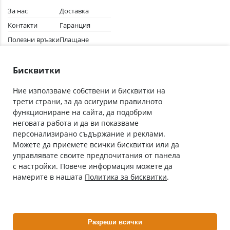
За нас
Доставка
Контакти
Гаранция
Полезни връзки
Плащане
Лични данни
Как да поръчам
Общи условия
Бисквитки
Ние използваме собствени и бисквитки на
трети страни, за да осигурим правилното
Абонирай се за нашия бюлетин
функциониране на сайта, да подобрим
Имейл адрес
неговата работа и да ви показваме
персонализирано съдържание и реклами.
Можете да приемете всички бисквитки или да
С абонамента се съгласявам с
Политиката за лични данни
.
управлявате своите предпочитания от панела
с настройки. Повече информация можете да
Онлайн аптека, част от аптеки „Ванчева“
намерите в нашата
Политика за бисквитки
.
ePharm.bg е лицензирана онлайн аптека и част от аптеки
„Ванчева“, които повече от 30 години се грижат за здравето на
своите пациенти.
Разреши всички
ePharm е лицензирана онлайн аптека от