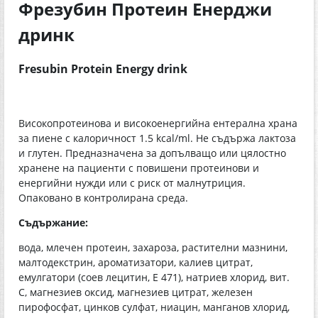
Фрезубин Протеин Енерджи
дринк
Fresubin Protein Energy drink
Високопротеинова и високоенергийна ентерална храна
за пиене с калоричност 1.5 kcal/ml. Не съдържа лактоза
и глутен. Предназначена за допълващо или цялостно
хранене на пациенти с повишени протеинови и
енергийни нужди или с риск от малнутриция.
Опаковано в контролирана среда.
Съдържание:
вода, млечен протеин, захароза, растителни мазнини,
малтодекстрин, ароматизатори, калиев цитрат,
емулгатори (соев лецитин, Е 471), натриев хлорид, вит.
С, магнезиев оксид, магнезиев цитрат, железен
пирофосфат, цинков сулфат, ниацин, манганов хлорид,