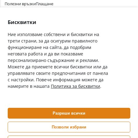
Полезни връзки
Плащане
Лични данни
Как да поръчам
Общи условия
Бисквитки
Ние използваме собствени и бисквитки на
трети страни, за да осигурим правилното
Абонирай се за нашия бюлетин
функциониране на сайта, да подобрим
Имейл адрес
неговата работа и да ви показваме
персонализирано съдържание и реклами.
Можете да приемете всички бисквитки или да
С абонамента се съгласявам с
Политиката за лични данни
.
управлявате своите предпочитания от панела
с настройки. Повече информация можете да
Онлайн аптека, част от аптеки „Ванчева“
намерите в нашата
Политика за бисквитки
.
ePharm.bg е лицензирана онлайн аптека и част от аптеки
„Ванчева“, които повече от 30 години се грижат за здравето на
своите пациенти.
Разреши всички
ePharm е лицензирана онлайн аптека от
Изпълнителна Агенция по Лекарствата
Позволи избрани