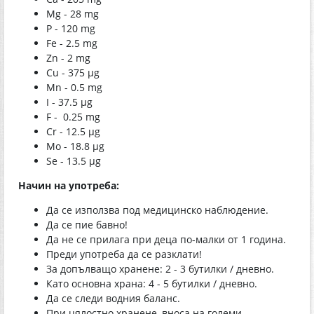
Mg - 28 mg
P - 120 mg
Fe - 2.5 mg
Zn - 2 mg
Cu - 375 μg
Mn - 0.5 mg
I - 37.5 μg
F - 0.25 mg
Cr - 12.5 μg
Mo - 18.8 μg
Se - 13.5 μg
Начин на употреба:
Да се използва под медицинско наблюдение.
Да се пие бавно!
Да не се прилага при деца по-малки от 1 година.
Преди употреба да се разклати!
За допълващо хранене: 2 - 3 бутилки / дневно.
Като основна храна: 4 - 5 бутилки / дневно.
Да се следи водния баланс.
При цялостно хранене, вноса на големи