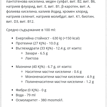
пантотенова киселина, меден сулфат, вит. В2, вит. В6,
натриев флуорид, вит. Е, вит. В1, β-каротен, вит. А,
фолиева киселина, калиев йодид, хромен хлорид,
натриев селенит, натриев молибдат, вит. K1, биотин,
вит. D3, вит. В12.
Средно съдържание в 100 ml:
Енергийна стойност - 630 kJ (=150 kcal)
Протеини (27 KJ%) - 10.0 g
Въглехидрати (33 KJ%) - 12.4 g, от които:
Захари - 6.5 g
Лактоза
Мазнини (40 KJ%) - 6.7 g, от които:
Наситени мастни киселини - 0.6 g
Мононенаситени мастни киселини - 4.9 g
Полиненаситени мастни киселини - 1.2 g
Фибри (0 KJ%) - 0 g
Вода - 79 ml
Осмоларитет - 380 mosmol/l.