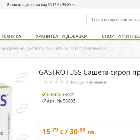
Безплатна доставка над 30.17 € / 59.00 лв.
 ТЕХНИКА
ХРАНИТЕЛНИ ДОБАВКИ
СПОРТ И ФИТНЕ
и
% Хранителни добавки
Болно гърло
Инхалатори
Кости и стави
Храни и напитки
Детска козметика
Уреди
Хигиена на тялото
% Спорт и фитнес
Ваксини
Термометри
Нервна система
Уреди и аксесоари
Козметика за мъже
Хранене
Предпазни стредства
РАНОСМИЛАНЕ
›
GASTROTUSS САШЕТА СИРОП ПРОТИВ РЕФЛУКС
GASTROTUSS Сашета сироп пр
Кости и стави
Нервна система
★★★★★
Все още няма оценка
Храносмилателна
Хомеопатия
система
В наличност
Арт. №
56603
.79
.88
15
/ 30
€
лв.