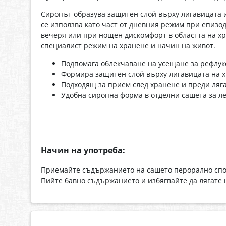
Сиропът образува защитен слой върху лигавицата 
се използва като част от дневния режим при епизо
вечеря или при нощен дискомфорт в областта на х
специалист режим на хранене и начин на живот.
Подпомага облекчаване на усещане за рефлукс
Формира защитен слой върху лигавицата на х
Подходящ за прием след хранене и преди ляг
Удобна сиропна форма в отделни сашета за л
Начин на употреба:
Приемайте съдържанието на сашето перорално спор
Пийте бавно съдържанието и избягвайте да лягате 