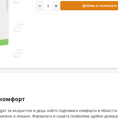
−
+
Добави в количката
скомфорт
укт за възрастни и деца, който подпомага комфорта в областта
хранене и лежане. Формулата в сашета позволява удобно дозира