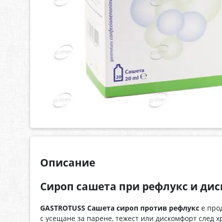
Описание
Сироп сашета при рефлукс и ди
GASTROTUSS Сашета сироп против рефлукс
е прод
с усещане за парене, тежест или дискомфорт след 