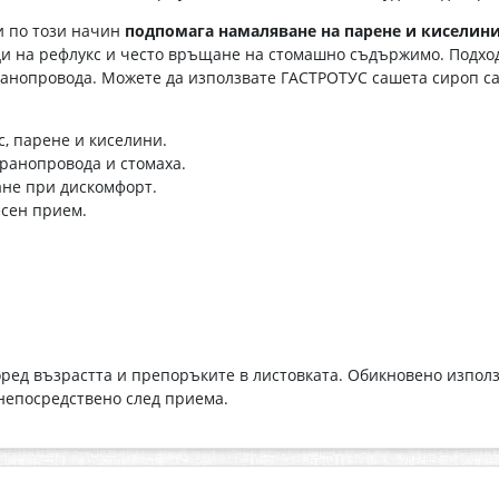
и по този начин
подпомага намаляване на парене и киселин
ди на рефлукс и често връщане на стомашно съдържимо. Подход
ранопровода. Можете да използвате ГАСТРОТУС сашета сироп с
, парене и киселини.
ранопровода и стомаха.
ане при дискомфорт.
есен прием.
ед възрастта и препоръките в листовката. Обикновено използв
непосредствено след приема.