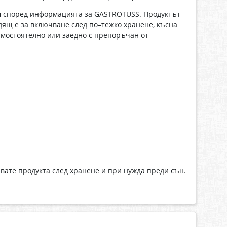
и
според информацията за GASTROTUSS. Продуктът
ящ е за включване след по–тежко хранене, късна
амостоятелно или заедно с препоръчан от
ате продукта след хранене и при нужда преди сън.