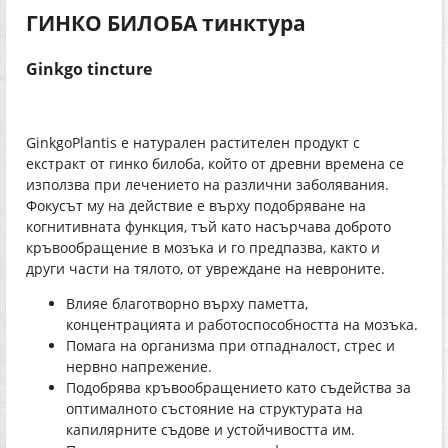
ГИНКО БИЛОБА тинктура
Ginkgo tincture
GinkgoPlantis е натурален растителен продукт с
екстракт от гинко билоба, който от древни времена се
използва при лечението на различни заболявания.
Фокусът му на действие е върху подобряване на
когнитивната функция, тъй като насърчава доброто
кръвообращение в мозъка и го предпазва, както и
други части на тялото, от увреждане на невроните.
Влияе благотворно върху паметта,
концентрацията и работоспособността на мозъка.
Помага на организма при отпадналост, стрес и
нервно напрежение.
Подобрява кръвообращението като съдейства за
оптималното състояние на структурата на
капилярните съдове и устойчивостта им.