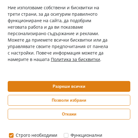
Ние използваме собствени и бисквитки на
трети страни, за да осигурим правилното
Абонирай се за нашия бюлетин
функциониране на сайта, да подобрим
Имейл адрес
неговата работа и да ви показваме
персонализирано съдържание и реклами.
Можете да приемете всички бисквитки или да
С абонамента се съгласявам с
Политиката за лични данни
.
управлявате своите предпочитания от панела
с настройки. Повече информация можете да
Онлайн аптека, част от аптеки „Ванчева“
намерите в нашата
Политика за бисквитки
.
ePharm.bg е лицензирана онлайн аптека и част от аптеки
„Ванчева“, които повече от 30 години се грижат за здравето на
своите пациенти.
Разреши всички
ePharm е лицензирана онлайн аптека от
Изпълнителна Агенция по Лекарствата
Позволи избрани
Откажи
0882 444 666
Понеделник ÷ Петък: 9:00 ÷ 18:00 часа
Строго необходими
Функционални