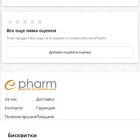
★★★★★
Все още няма оценки
Този продукт все още не е оценен от клиентите на ePharm.
Добави първата оценка
За нас
Доставка
Контакти
Гаранция
Полезни връзки
Плащане
Лични данни
Как да поръчам
Общи условия
Бисквитки