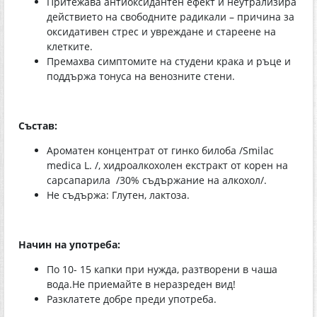
Притежава антиоксидантен ефект и неутрализира
действието на свободните радикали – причина за
оксидативен стрес и увреждане и стареене на
клетките.
Премахва симптомите на студени крака и ръце и
поддържа тонуса на венозните стени.
Състав:
Ароматен концентрат от гинко билоба /Smilac
medica L. /, хидроалкохолен екстракт от корен на
сарсапарила /30% съдържание на алкохол/.
Не съдържа: Глутен, лактоза.
Начин на употреба:
По 10- 15 капки при нужда, разтворени в чаша
вода.Не приемайте в неразреден вид!
Разклатете добре преди употреба.