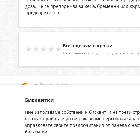
доза. Не се препоръчва за деца, бременни или къ
предварително.
Все още няма оценки
★★★★★
Този продукт все още не е оценен от клиенти
Бисквитки
За нас
Доставка
Контакти
Гаранция
Ние използваме собствени и бисквитки на трети ст
неговата работа и да ви показваме персонализиран
Полезни връзки
Плащане
управлявате своите предпочитания от панела с на
Лични данни
Как да поръчам
бисквитки
.
Общи условия