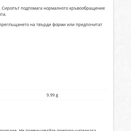
ва. Сиропът подпомага нормалното кръвообращение
та.
с преглъщането на твърди форми или предпочитат
9.99 g
 дозиране. Не превишавайте препоръчителната