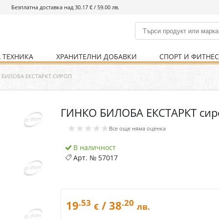
Безплатна доставка над 30.17 € / 59.00 лв.
 ТЕХНИКА
ХРАНИТЕЛНИ ДОБАВКИ
СПОРТ И ФИТНЕ
и
% Хранителни добавки
Болно гърло
Инхалатори
Кости и стави
Храни и напитки
Детска козметика
Уреди
Хигиена на тялото
% Спорт и фитнес
Ваксини
Термометри
Нервна система
Уреди и аксесоари
Козметика за мъже
Хранене
Предпазни стредства
 БИЛОБА ЕКСТАРКТ СИРОП
ГИНКО БИЛОБА ЕКСТАРКТ сир
Кости и стави
Нервна система
★★★★★
Все още няма оценка
Храносмилателна
Хомеопатия
система
В наличност
Арт. №
57017
.53
.20
19
/ 38
€
лв.