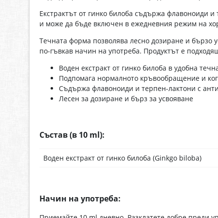
Екстрактът от гинко билоба съдържа флавоноиди и
и може да бъде включен в ежедневния режим на хор
Течната форма позволява лесно дозиране и бързо у
по-гъвкав начин на употреба. Продуктът е подходя
Воден екстракт от гинко билоба в удобна течн
Подпомага нормалното кръвообращение и ко
Съдържа флавоноиди и терпен-лактони с ант
Лесен за дозиране и бърз за усвояване
Състав (в 10 ml):
Воден екстракт от гинко билоба (Ginkgo biloba)
Начин на употреба:
Приемайте 10 ml дневно. Разклатете добре преди 