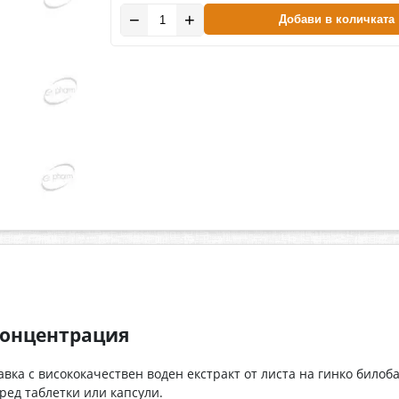
−
+
Добави в количката
концентрация
вка с висококачествен воден екстракт от листа на гинко билоба 
ред таблетки или капсули.