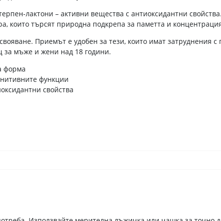
 терпен-лактони – активни вещества с антиоксидантни свойст
а, които търсят природна подкрепа за паметта и концентрация
свояване. Приемът е удобен за тези, които имат затруднения 
щ за мъже и жени над 18 години.
а форма
гнитивните функции
иоксидантни свойства
употреба. Използвайте мерителна лъжичка или чашка за точно