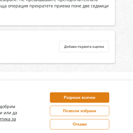
ояща операция прекратете приема поне две седмици
Добави първата оценка
нлайн аптека, част от аптеки „Ванчева“
harm.bg е лицензирана онлайн аптека и част от аптеки
Разреши всички
анчева“, които повече от 30 години се грижат за здравето на
воите пациенти.
одобрим
Позволи избрани
и или да
ePharm е лицензирана онлайн аптека от
тика за
Изпълнителна Агенция по Лекарствата
Откажи