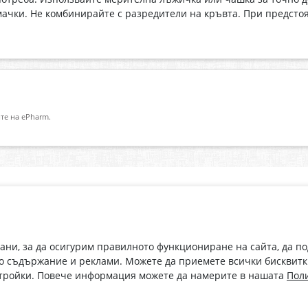
рмачки. Не комбинирайте с разредители на кръвта. При предст
те на ePharm.
Абонирай се за нашия бюлетин
О
Имейл адрес
eP
„В
с
рани, за да осигурим правилното функциониране на сайта, да п
С абонамента се съгласявам с
Политиката за лични данни
.
о съдържание и реклами. Можете да приемете всички бисквитк
стройки. Повече информация можете да намерите в нашата
Поли