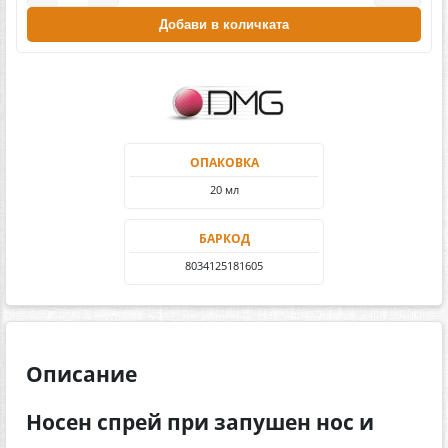
Добави в количката
ОПАКОВКА
20 мл
БАРКОД
8034125181605
Описание
Носен спрей при запушен нос и