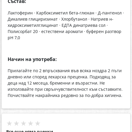
Състав:
Лактоферин · Карбоксиметил бета-глюкан · Д-пантенол ·
Дикалиев глициризинат · Хлорбутанол · Натриев н-
хидроксиметилглицинат · ЕДТА динатриева сол ·
Полисорбат 20 · естествени аромати · буферен разтвор
pH 7,0
Начин на употреба:
Прилагайте по 2 впръсквания във всяка ноздра 2 пъти
дневно или според лекарска преценка. Подходящ за
деца над 12 месеца, бременни и възрастни. Не
използвайте при свръхчувствителност към съставките.
Почиствайте накрайника редовно за по-добра хигиена.
★★★★★
Все още няма оценки