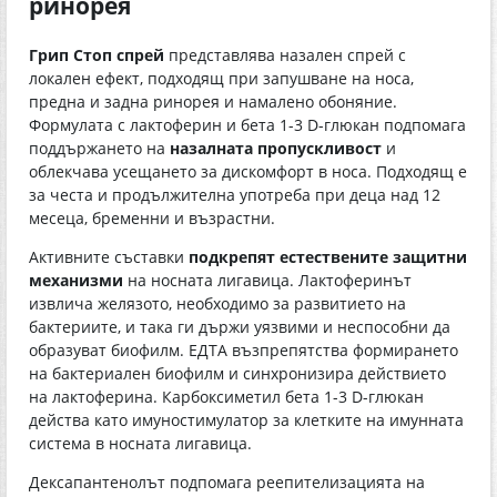
ринорея
Грип Стоп спрей
представлява назален спрей с
локален ефект, подходящ при запушване на носа,
предна и задна ринорея и намалено обоняние.
Формулата с лактоферин и бета 1-3 D-глюкан подпомага
поддържането на
назалната пропускливост
и
облекчава усещането за дискомфорт в носа. Подходящ е
за честа и продължителна употреба при деца над 12
месеца, бременни и възрастни.
Активните съставки
подкрепят естествените защитни
механизми
на носната лигавица. Лактоферинът
извлича желязото, необходимо за развитието на
бактериите, и така ги държи уязвими и неспособни да
образуват биофилм. ЕДТА възпрепятства формирането
на бактериален биофилм и синхронизира действието
на лактоферина. Карбоксиметил бета 1-3 D-глюкан
действа като имуностимулатор за клетките на имунната
система в носната лигавица.
Дексапантенолът подпомага реепителизацията на