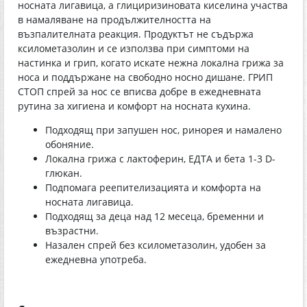
носната лигавица, а глициризиновата киселина участва
в намаляване на продължителността на
възпалителната реакция. Продуктът не съдържа
ксилометазолин и се използва при симптоми на
настинка и грип, когато искате нежна локална грижа за
носа и поддържане на свободно носно дишане. ГРИП
СТОП спрей за нос се вписва добре в ежедневната
рутина за хигиена и комфорт на носната кухина.
Подходящ при запушен нос, ринорея и намалено
обоняние.
Локална грижа с лактоферин, ЕДТА и бета 1-3 D-
глюкан.
Подпомага реепителизацията и комфорта на
носната лигавица.
Подходящ за деца над 12 месеца, бременни и
възрастни.
Назален спрей без ксилометазолин, удобен за
ежедневна употреба.