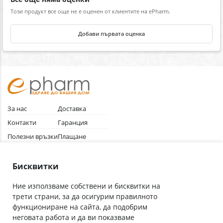
Този продукт все още не е оценен от клиентите на ePharm.
Добави първата оценка
За нас
Доставка
Контакти
Гаранция
Полезни връзки
Плащане
Лични данни
Как да поръчам
Общи условия
Бисквитки
Ние използваме собствени и бисквитки на
трети страни, за да осигурим правилното
Абонирай се за нашия бюлетин
функциониране на сайта, да подобрим
Имейл адрес
неговата работа и да ви показваме