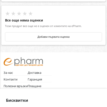
★★★★★
Все още няма оценки
Този продукт все още не е оценен от клиентите на ePharm.
Добави първата оценка
За нас
Доставка
Контакти
Гаранция
Полезни връзки
Плащане
Лични данни
Как да поръчам
Общи условия
Бисквитки