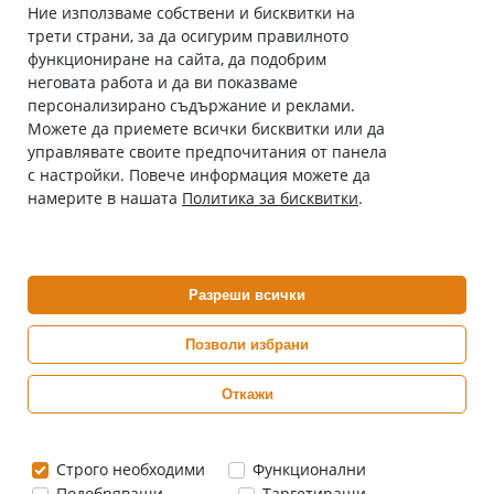
Ние използваме собствени и бисквитки на
трети страни, за да осигурим правилното
Абонирай се за нашия бюлетин
функциониране на сайта, да подобрим
Имейл адрес
неговата работа и да ви показваме
персонализирано съдържание и реклами.
Можете да приемете всички бисквитки или да
С абонамента се съгласявам с
Политиката за лични данни
.
управлявате своите предпочитания от панела
с настройки. Повече информация можете да
Онлайн аптека, част от аптеки „Ванчева“
намерите в нашата
Политика за бисквитки
.
ePharm.bg е лицензирана онлайн аптека и част от аптеки
„Ванчева“, които повече от 30 години се грижат за здравето на
своите пациенти.
Разреши всички
ePharm е лицензирана онлайн аптека от
Изпълнителна Агенция по Лекарствата
Позволи избрани
Откажи
0882 444 666
Понеделник ÷ Петък: 9:00 ÷ 18:00 часа
Строго необходими
Функционални
Подобряващи
Таргетиращи