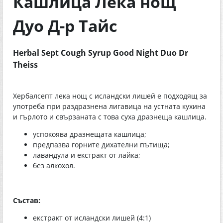
Кашлица Лека нощ
Дуо Д-р Тайс
Herbal Sept Cough Syrup Good Night Duo Dr
Theiss
Хербалсепт лека нощ с исландски лишей е подходящ за
употреба при раздразнена лигавица на устната кухина
и гърлото и свързаната с това суха дразнеща кашлица.
успокоява дразнещата кашлица;
предпазва горните дихателни пътища;
лавандула и екстракт от лайка;
без алкохол.
Състав:
екстракт от исландски лишей (4:1)