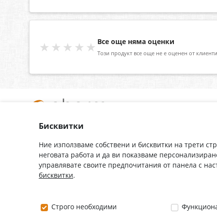
Все още няма оценки
★★★★★
Този продукт все още не е оценен от клиенти
Бисквитки
За нас
Доставка
Контакти
Гаранция
Ние използваме собствени и бисквитки на трети ст
неговата работа и да ви показваме персонализиран
Полезни връзки
Плащане
управлявате своите предпочитания от панела с на
Лични данни
Как да поръчам
бисквитки
.
Общи условия
0882 444 666
Строго необходими
Функцион
Понеделник ÷ Петък: 9:00 ÷ 18:00 часа