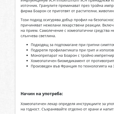
Инфлуенцинум 9СН Influenzinum 9CH принадлежи къ
източник. Гранулите преминават през тройна импр
фирма Боарон се приготвят от растителни, животи
Този подход осигурява добър профил на безопаснос
причиняват нежелани лекарствени реакции. Включва
на прием. Самолечение с хомеопатични средства не 
слънчева светлина.
Подходящ за подпомагане при грипни симптом
Подкрепя профилактиката при грип и използв
Монопрепарат на Боарон с тройно импрегнира
Хомеопатичен биомедикамент от противогрипн
Произведен във Франция по технологията на 
Начин на употреба:
Хомеопатичен лекар определя инструкциите за упот
на годност. Съхранявайте отделно от храни и напит