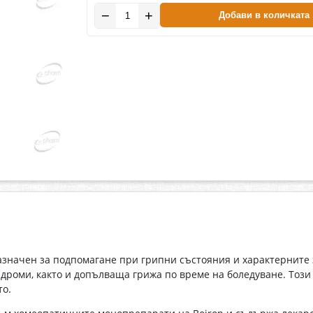
−
+
Добави в количката
значен за подпомагане при грипни състояния и характерните за
дроми, както и допълваща грижа по време на боледуване. Тоз
то.