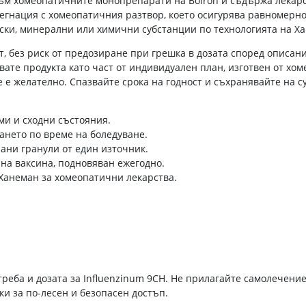
м хомеопатичните монопрепарати на Boiron и съдържа лекарст
егнация с хомеопатичния разтвор, което осигурява равномерн
нски, минерални или химични субстанции по технологията на 
т, без риск от предозиране при грешка в дозата според описа
те продукта като част от индивидуален план, изготвен от хом
е желателно. Спазвайте срока на годност и съхранявайте на су
и и сходни състояния.
ането по време на боледуване.
ни гранули от един източник.
а ваксина, подновяван ежегодно.
Ханеман за хомеопатични лекарства.
реба и дозата за Influenzinum 9CH. Не прилагайте самолечение
ки за по-лесен и безопасен достъп.