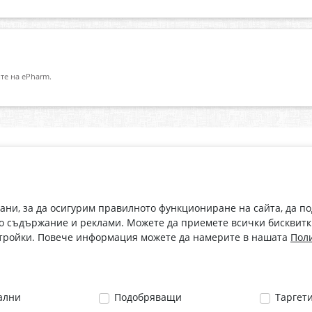
те на ePharm.
Абонирай се за нашия бюлетин
О
Имейл адрес
eP
„В
с
рани, за да осигурим правилното функциониране на сайта, да п
С абонамента се съгласявам с
Политиката за лични данни
.
о съдържание и реклами. Можете да приемете всички бисквитк
стройки. Повече информация можете да намерите в нашата
Поли
ални
Подобряващи
Таргет