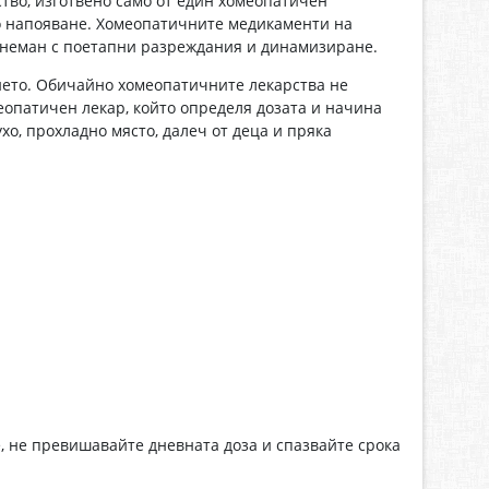
во, изготвено само от един хомеопатичен
о напояване. Хомеопатичните медикаменти на
Ханеман с поетапни разреждания и динамизиране.
нието. Обичайно хомеопатичните лекарства не
еопатичен лекар, който определя дозата и начина
хо, прохладно място, далеч от деца и пряка
, не превишавайте дневната доза и спазвайте срока