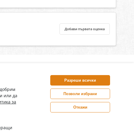
Добави първата оценка
нлайн аптека, част от аптеки „Ванчева“
harm.bg е лицензирана онлайн аптека и част от аптеки
Разреши всички
анчева“, които повече от 30 години се грижат за здравето на
воите пациенти.
одобрим
Позволи избрани
и или да
ePharm е лицензирана онлайн аптека от
тика за
Изпълнителна Агенция по Лекарствата
Откажи
Цените са в евро / лева с включен ДДС
иращи
Copyright© 2026 epharm.bg