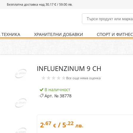
Безплатна доставка над 30.17 € / 59.00 лв.
 ТЕХНИКА
ХРАНИТЕЛНИ ДОБАВКИ
СПОРТ И ФИТНЕ
и
% Хранителни добавки
Болно гърло
Инхалатори
Кости и стави
Храни и напитки
Детска козметика
Уреди
Хигиена на тялото
% Спорт и фитнес
Ваксини
Термометри
Нервна система
Уреди и аксесоари
Козметика за мъже
Хранене
Предпазни стредства
INFLUENZINUM 9 CH
Кости и стави
Нервна система
★★★★★
Все още няма оценка
Храносмилателна
Хомеопатия
система
В наличност
Арт. №
38778
.67
.22
2
/ 5
€
лв.