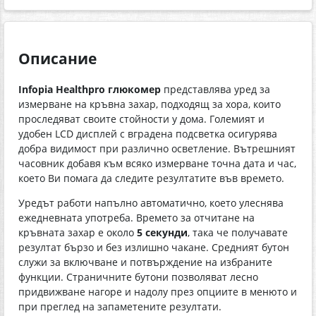
Описание
Infopia Healthpro глюкомер
представлява уред за
измерване на кръвна захар, подходящ за хора, които
проследяват своите стойности у дома. Големият и
удобен LCD дисплей с вградена подсветка осигурява
добра видимост при различно осветление. Вътрешният
часовник добавя към всяко измерване точна дата и час,
което Ви помага да следите резултатите във времето.
Уредът работи напълно автоматично, което улеснява
ежедневната употреба. Времето за отчитане на
кръвната захар е около
5 секунди
, така че получавате
резултат бързо и без излишно чакане. Средният бутон
служи за включване и потвърждение на избраните
функции. Страничните бутони позволяват лесно
придвижване нагоре и надолу през опциите в менюто и
при преглед на запаметените резултати.