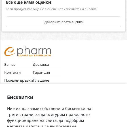
Все още няма оценки
Този продукт все още не е оценен от клиентите на ePharm.
Добави първата оценка
За нас
Доставка
Контакти
Гаранция
Полезни връзки
Плащане
Лични данни
Как да поръчам
Общи условия
Бисквитки
Ние използваме собствени и бисквитки на
трети страни, за да осигурим правилното
Абонирай се за нашия бюлетин
функциониране на сайта, да подобрим
Имейл адрес
неговата работа и да ви показваме