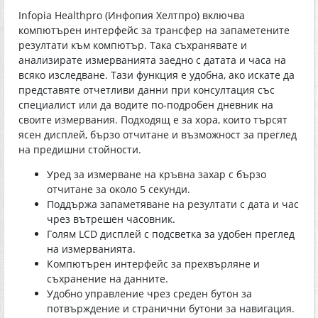
Infopia Healthpro (Инфопия Хелтпро) включва
компютърен интерфейс за трансфер на запаметените
резултати към компютър. Така съхранявате и
анализирате измерванията заедно с датата и часа на
всяко изследване. Тази функция е удобна, ако искате да
представяте отчетливи данни при консултация със
специалист или да водите по-подробен дневник на
своите измервания. Подходящ е за хора, които търсят
ясен дисплей, бързо отчитане и възможност за преглед
на предишни стойности.
Уред за измерване на кръвна захар с бързо
отчитане за около 5 секунди.
Поддържа запаметяване на резултати с дата и час
чрез вътрешен часовник.
Голям LCD дисплей с подсветка за удобен преглед
на измерванията.
Компютърен интерфейс за прехвърляне и
съхранение на данните.
Удобно управление чрез среден бутон за
потвърждение и странични бутони за навигация.