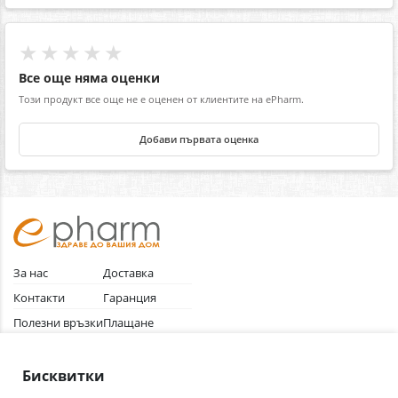
★★★★★
Все още няма оценки
Този продукт все още не е оценен от клиентите на ePharm.
Добави първата оценка
За нас
Доставка
Контакти
Гаранция
Полезни връзки
Плащане
Лични данни
Как да поръчам
Общи условия
Бисквитки