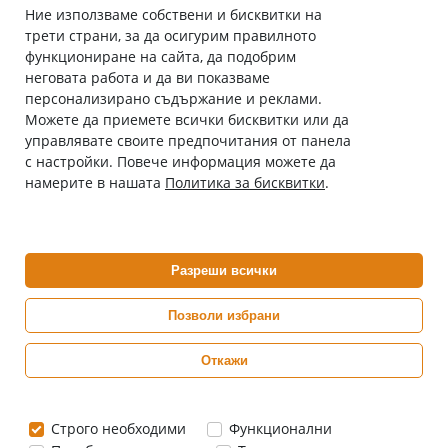
Ние използваме собствени и бисквитки на
трети страни, за да осигурим правилното
Абонирай се за нашия бюлетин
функциониране на сайта, да подобрим
Имейл адрес
неговата работа и да ви показваме
персонализирано съдържание и реклами.
Можете да приемете всички бисквитки или да
С абонамента се съгласявам с
Политиката за лични данни
.
управлявате своите предпочитания от панела
с настройки. Повече информация можете да
Онлайн аптека, част от аптеки „Ванчева“
намерите в нашата
Политика за бисквитки
.
ePharm.bg е лицензирана онлайн аптека и част от аптеки
„Ванчева“, които повече от 30 години се грижат за здравето на
своите пациенти.
Разреши всички
ePharm е лицензирана онлайн аптека от
Изпълнителна Агенция по Лекарствата
Позволи избрани
Откажи
0882 444 666
Понеделник ÷ Петък: 9:00 ÷ 18:00 часа
Строго необходими
Функционални