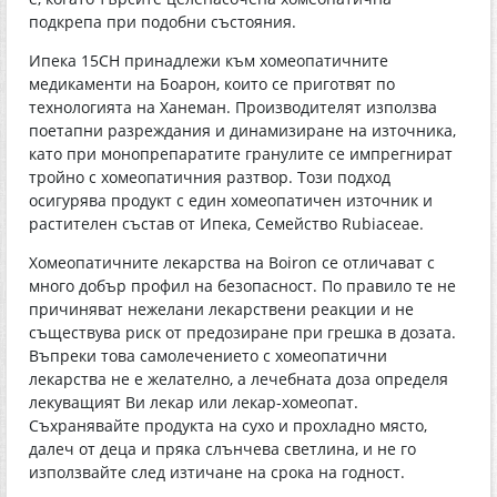
подкрепа при подобни състояния.
Ипека 15СН принадлежи към хомеопатичните
медикаменти на Боарон, които се приготвят по
технологията на Ханеман. Производителят използва
поетапни разреждания и динамизиране на източника,
като при монопрепаратите гранулите се импрегнират
тройно с хомеопатичния разтвор. Този подход
осигурява продукт с един хомеопатичен източник и
растителен състав от Ипека, Семейство Rubiaceae.
Хомеопатичните лекарства на Boiron се отличават с
много добър профил на безопасност. По правило те не
причиняват нежелани лекарствени реакции и не
съществува риск от предозиране при грешка в дозата.
Въпреки това самолечението с хомеопатични
лекарства не е желателно, а лечебната доза определя
лекуващият Ви лекар или лекар-хомеопат.
Съхранявайте продукта на сухо и прохладно място,
далеч от деца и пряка слънчева светлина, и не го
използвайте след изтичане на срока на годност.