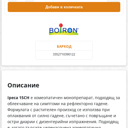
Добави в количката
БАРКОД
3352710390122
Описание
Ipeca 15СН
е хомеопатичен монопрепарат, подходящ за
облекчаване на симптоми на рефлекторно гадене.
Формулата с растителен произход се използва при
оплаквания от силно гадене, съчетано с повръщане и
остри диарии с дизентерийни изпражнения. Подходящ
е, когато търсите целенасочена хомеопатична